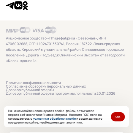
Акционерное общество «Птицефабрика «Северная», ИНН
4706002688, ОГРН 1024701330741, Россия, 187322, Ленинградская
область, Кировский муниципальный район, Синявинское городское
поселение, Дорога «Подъезд к Синявинским Высотам от автодороги
«Кола», здание 1а.
Политика конфиденциальности
Согласие на обработку персональных данных
Договор публичной оферты
Договор публичной оферты программы лояльности 20.01.2026
2026 © «Нашенька»
На нашем сайте используются cookie-файлы, в том числе
сервис веб-аналитики Яндекс.Метрика. Нажмите "ОК", если вы
ОК
соглашаетесь с
условиями обработки cookie
и ваших данных о
Сайт сделан в
ibrush.ru
поведении на сайте, необходимых для аналитики.