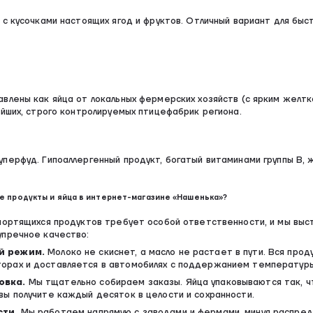
 с кусочками настоящих ягод и фруктов. Отличный вариант для быс
влены как яйца от локальных фермерских хозяйств (с ярким желтк
ейших, строго контролируемых птицефабрик региона.
перфуд. Гипоаллергенный продукт, богатый витаминами группы В, 
е продукты и яйца в интернет-магазине «Нашенька»?
портящихся продуктов требует особой ответственности, и мы выст
упречное качество:
й режим.
Молоко не скиснет, а масло не растает в пути. Вся прод
рах и доставляется в автомобилях с поддержанием температуры 
овка.
Мы тщательно собираем заказы. Яйца упаковываются так, ч
ы получите каждый десяток в целости и сохранности.
сти.
Мы работаем напрямую с заводами и фермами, минуя распре