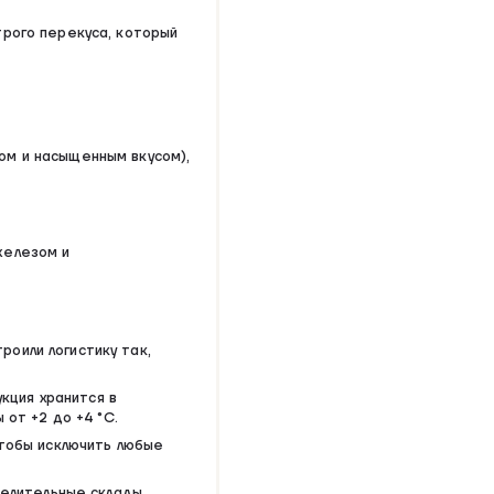
трого перекуса, который
ом и насыщенным вкусом),
железом и
роили логистику так,
укция хранится в
от +2 до +4 °С.
тобы исключить любые
делительные склады