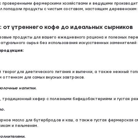
с проверенными фермерскими хозяйствами и ведущими производи
ол попадали продукты с чистым составом, настоящим деревенским 
 от утреннего кофе до идеальных сырников
зовые продукты для вашего ежедневного рациона и полезных пере
натурального сырья без использования искусственных заменителей
продукция:
 творог для диетического питания и выпечки, а также нежный топ
 оттенком для самых вкусных завтраков.
молочные напитки.
 традиционный кефир с полезными бифидобактериями и густая ря
ло.
ырное масло для бутербродов и каш, а также густая фермерская 
чикам и пельменям.
полнителями.