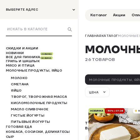
ВЫБЕРИТЕ АДРЕС
Каталог
Акции
Опл
ГЛАВНАЯ
КАТАЛОГ
МОЛОЧНЫЕ 
МОЛОЧНЫ
СКИДКИ И АКЦИИ
НОВИНКИ
НОВИНКА
ВСЕ ДЛЯ ПИКНИКА
26 ТОВАРОВ
НОВИНКА
ГРИЛЬ И ШАШЛЫК
МЯСО И ПТИЦА
МОЛОЧНЫЕ ПРОДУКТЫ, ЯЙЦО
МОЛОКО
МОЛОЧНЫЕ ПРОДУКТЫ, ЯЙ
СМЕТАНА
ЯЙЦО
ЦЕНА
ТВОРОГ, ТВОРОЖНАЯ МАССА
КИСЛОМОЛОЧНЫЕ ПРОДУКТЫ
МАСЛО СЛИВОЧНОЕ
НОВИНКА
-30% | 07.08
5
ГУСТЫЕ ЙОГУРТЫ
ПИТЬЕВЫЕ ЙОГУРТЫ
ТВОРОЖНАЯ МАССА
ГОТОВАЯ ЕДА
ВАНИЛЬНАЯ
КОЛБАСА, СОСИСКИ, ДЕЛИКАТЕСЫ
СЫР
Упаковка 180 г