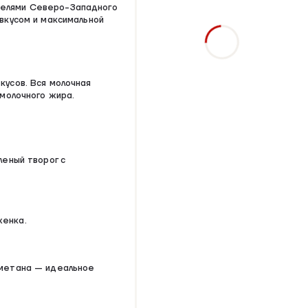
телями Северо-Западного
вкусом и максимальной
кусов. Вся молочная
 молочного жира.
леный творог с
женка.
сметана — идеальное