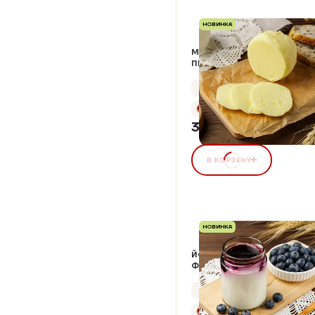
НОВИНКА
МАСЛО СЛИВОЧНОЕ В
ПЕРГАМЕНТЕ, 82,5%
Упаковка 180 г
+18 бонусов
363,20 ₽
В КОРЗИНУ
НОВИНКА
ЙОГУРТ ГРЕЧЕСКИЙ С
ФРУКТОВЫМ
НАПОЛНИТЕЛЕМ "ЧЕРНИКА"
Упаковка 250 г
+10 бонусов