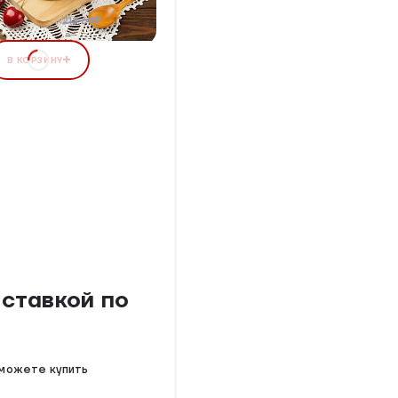
02,01 ₽
5%
212,64₽
В КОРЗИНУ
оставкой по
 можете купить