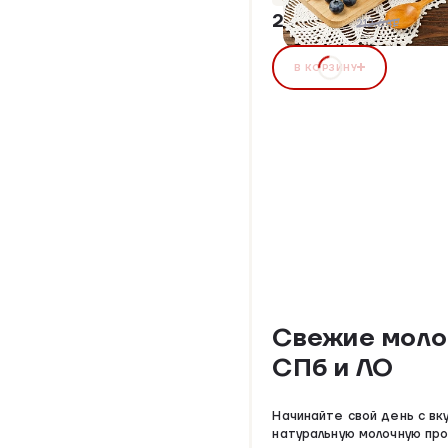
202,01 ₽
5%
212,64₽
В КОРЗИНУ
Свежие молоч
СПб и ЛО
Начинайте свой день с вк
натуральную молочную про