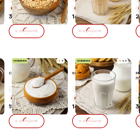
+15 бонусов
+7 бонусов
312,48 ₽
142,00 ₽
2
7%
336,00₽
В КОРЗИНУ
В КОРЗИНУ
НОВИНКА
5
НОВИНКА
4.5
СМЕТАНА, 20%
КЕФИР, 2,5%
М
П
Упаковка 250 г
Упаковка 500 г
+7 бонусов
+7 бонусов
159,00 ₽
149,00 ₽
3
В КОРЗИНУ
В КОРЗИНУ