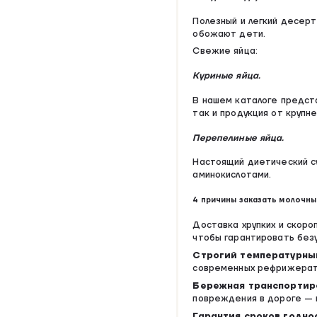
Полезный и легкий десерт
обожают дети.
Свежие яйца:
Куриные яйца.
В нашем каталоге предста
так и продукция от крупн
Перепелиные яйца.
Настоящий диетический су
аминокислотами.
4 причины заказать молочны
Доставка хрупких и скоро
чтобы гарантировать без
Строгий температурны
современных рефрижерато
Бережная транспортир
повреждения в дороге — в
Гарантия сроков годно