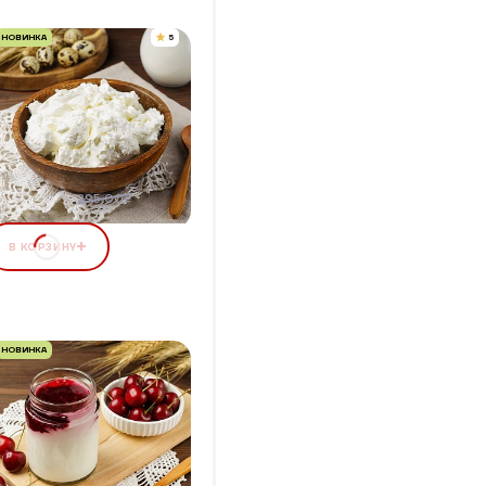
НОВИНКА
5
ВОРОГ 5%, 400 Г
Упаковка 400 г
+13 бонусов
74,35 ₽
7%
295,00₽
В КОРЗИНУ
НОВИНКА
ОГУРТ ГРЕЧЕСКИЙ С
РУКТОВЫМ
АПОЛНИТЕЛЕМ "ВИШНЯ"
Упаковка 250 г
+10 бонусов