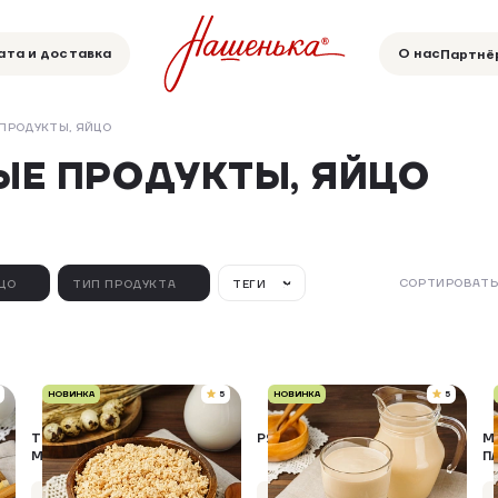
ата и доставка
О нас
Партнё
ПРОДУКТЫ, ЯЙЦО
Е ПРОДУКТЫ, ЯЙЦО
СОРТИРОВАТЬ
ЦО
ТИП ПРОДУКТА
ТЕГИ
НОВИНКА
5
НОВИНКА
5
ТВОРОГ ИЗ ТОПЛЕНОГО
РЯЖЕНКА, 3,2%
М
МОЛОКА 10-12%, 400 Г
П
Упаковка 400 г
Упаковка 500 г