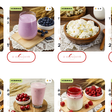
НОВИНКА
5
НОВИНКА
4.8
ЙОГУРТ ПИТЬЕВОЙ ЧЕРНИКА,
ТВОРОГ 12%, 400 Г
Т
2,5%
Упаковка 300 г
Упаковка 400 г
+5 бонусов
+14 бонусов
119,00 ₽
292,02 ₽
2
7%
314,00₽
В КОРЗИНУ
В КОРЗИНУ
НОВИНКА
5
НОВИНКА
ЙОГУРТ ПИТЬЕВОЙ С
ЙОГУРТ ГРЕЧЕСКИЙ С
Й
ФРУКТОВЫМ
ФРУКТОВЫМ
Ф
НАПОЛНИТЕЛЕМ "ВИШНЯ"
НАПОЛНИТЕЛЕМ "МАЛИНА"
Н
Упаковка 500 г
Упаковка 250 г
+8 бонусов
+10 бонусов