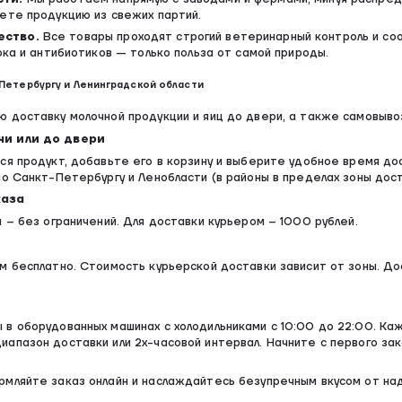
ете продукцию из свежих партий.
ество.
Все товары проходят строгий ветеринарный контроль и со
лока и антибиотиков — только польза от самой природы.
Петербургу и Ленинградской области
 доставку молочной продукции и яиц до двери, а также самовывоз
чи или до двери
ся продукт, добавьте его в корзину и выберите удобное время до
по Санкт-Петербургу и Ленобласти (в районы в пределах зоны дост
каза
и – без ограничений. Для доставки курьером – 1000 рублей.
м бесплатно. Стоимость курьерской доставки зависит от зоны. До
в оборудованных машинах с холодильниками с 10:00 до 22:00. Ка
апазон доставки или 2х-часовой интервал. Начните с первого за
рмляйте заказ онлайн и наслаждайтесь безупречным вкусом от н