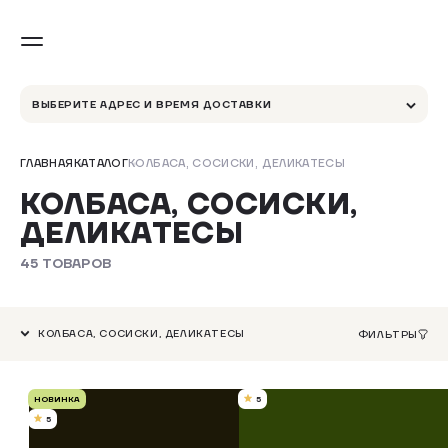
ВЫБЕРИТЕ АДРЕС И ВРЕМЯ ДОСТАВКИ
ГЛАВНАЯ
КАТАЛОГ
КОЛБАСА, СОСИСКИ, ДЕЛИКАТЕСЫ
КОЛБАСА, СОСИСКИ,
ДЕЛИКАТЕСЫ
45 ТОВАРОВ
КОЛБАСА, СОСИСКИ, ДЕЛИКАТЕСЫ
ФИЛЬТРЫ
НОВИНКА
5
5
ШЕЙКА "ЦАРСКИЙ АППЕТИТ" С/