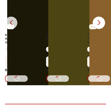
5
5
КОЛБАСА КРОВЯНАЯ В
САРДЕЛЬКИ
ТВОРОГ ИЗ
НАТУРАЛЬНОЙ
ФЕРМЕРСКИЕ
ТОПЛЕНОГО М
ОБОЛОЧКЕ
10-12%, 400 Г
Упаковка 380 г
Упаковка 400 г
Упаковка 400 г
+29 бонусов
+21 бонус
+15 бону
585,20 ₽
432,00 ₽
312,48 ₽
10%
480,00₽
336,00
В КОРЗИНУ
В КОРЗИНУ
В КОРЗИНУ