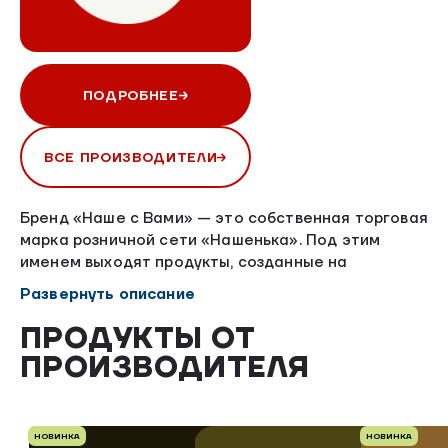
ПОДРОБНЕЕ
ВСЕ ПРОИЗВОДИТЕЛИ
Бренд «Наше с Вами» — это собственная торговая
марка розничной сети «Нашенька». Под этим
именем выходят продукты, созданные на
партнерских производствах, где не используется
Развернуть описание
сырье АО «Птицефабрика „Северная“».
Мы тщательно выбираем производителей,
ПРОДУКТЫ ОТ
разделяющих наши принципы: честность, качество
ПРОИЗВОДИТЕЛЯ
и ответственность перед покупателем.
НОВИНКА
НОВИНКА