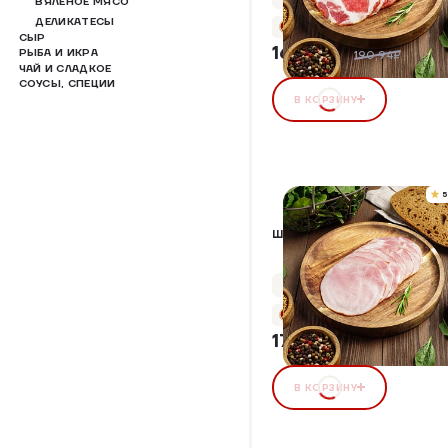
ВЯЛЕНОЕ МЯСО
ДЕЛИКАТЕСЫ
+8 бонусов
СЫР
162,30 ₽
РЫБА И ИКРА
15%
190,94₽
ЧАЙ И СЛАДКОЕ
СОУСЫ, СПЕЦИИ
В КОРЗИНУ
5
ШИНКА ПРЕМИУМ К/В
Упаковка 120 г
+8 бонусов
171,36 ₽
В КОРЗИНУ