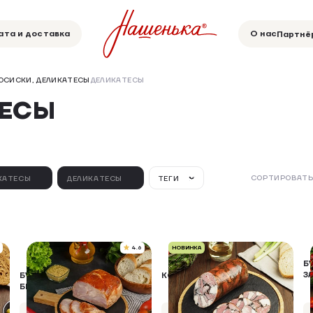
ата и доставка
О нас
Партнё
СОСИСКИ, ДЕЛИКАТЕСЫ
ДЕЛИКАТЕСЫ
ТЕСЫ
СОРТИРОВАТЬ
КАТЕСЫ
ДЕЛИКАТЕСЫ
ТЕГИ
4.6
НОВИНКА
Б
З
"
БУЖЕНИНА ИЗ МЯСА ЦЫПЛЯТ
КОЛБАСА МОЗАИКА В\К
БРОЙЛЕРОВ
"ТРАДИЦИОННАЯ"
Упаковка 900 г
Упаковка 400 г