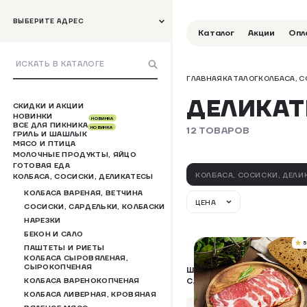
ВЫБЕРИТЕ АДРЕС
Каталог
Акции
Опл
ГЛАВНАЯ
КАТАЛОГ
КОЛБАСА, 
ДЕЛИКА
СКИДКИ И АКЦИИ
НОВИНКИ
НОВИНКА
ВСЕ ДЛЯ ПИКНИКА
12 ТОВАРОВ
НОВИНКА
ГРИЛЬ И ШАШЛЫК
МЯСО И ПТИЦА
МОЛОЧНЫЕ ПРОДУКТЫ, ЯЙЦО
ГОТОВАЯ ЕДА
КОЛБАСА, СОСИСКИ, ДЕЛИ
КОЛБАСА, СОСИСКИ, ДЕЛИКАТЕСЫ
КОЛБАСА ВАРЕНАЯ, ВЕТЧИНА
ЦЕНА
СОСИСКИ, САРДЕЛЬКИ, КОЛБАСКИ
НАРЕЗКИ
БЕКОН И САЛО
5
ПАШТЕТЫ И РИЕТЫ
КОЛБАСА СЫРОВЯЛЕНАЯ,
СЫРОКОПЧЕНАЯ
ШЕЙКА "ЦАРСКИЙ АППЕТИТ
КОЛБАСА ВАРЕНОКОПЧЕНАЯ
С/К
КОЛБАСА ЛИВЕРНАЯ, КРОВЯНАЯ
Упаковка 100 г