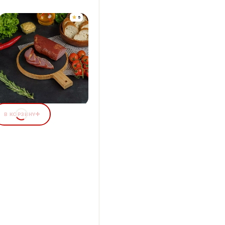
5
АЛЫЧОК "ПРЕМИУМ"
Упаковка 400 г
+28 бонусов
63,04 ₽
В КОРЗИНУ