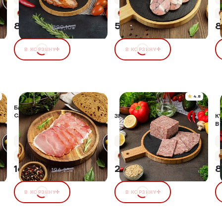
+41 бонус
+28 бонусов
827,17 ₽
560,00 ₽
8
8%
899,10₽
В КОРЗИНУ
В КОРЗИНУ
4.8
БАЛЫК "ЦАРСКИЙ АППЕТИТ"
С/К
ЗЕЛЬЦ "ТОСКАНО" К/В
К
В
Упаковка 100 г
Упаковка 400 г
+8 бонусов
+14 бонусов
166,81 ₽
292,00 ₽
8
15%
196,25₽
В КОРЗИНУ
В КОРЗИНУ