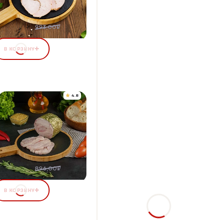
+44 бонуса
83,77 ₽
11%
993,00₽
В КОРЗИНУ
4.8
УРИНЫЙ РУЛЕТ ЗАПЕЧЁННЫЙ
 ЗОЛОТОЙ ФОЛЬГЕ
Упаковка 900 г
+41 бонус
33,28 ₽
7%
896,00₽
В КОРЗИНУ