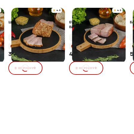
4.5
4.5
ШИНКА В ЧЕСНОКЕ
БУЖЕНИНА "БОЯРСКАЯ"
Б
ВАРЕНО-ЗАПЕЧЕНАЯ
Упаковка 400 г
Упаковка 400 г
+18 бонусов
+22 бонуса
376,00 ₽
444,00 ₽
5
В КОРЗИНУ
В КОРЗИНУ