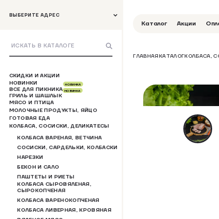
ВЫБЕРИТЕ АДРЕС
Каталог
Акции
Опл
ГЛАВНАЯ
КАТАЛОГ
КОЛБАСА, 
СКИДКИ И АКЦИИ
НОВИНКИ
НОВИНКА
ВСЕ ДЛЯ ПИКНИКА
НОВИНКА
ГРИЛЬ И ШАШЛЫК
МЯСО И ПТИЦА
МОЛОЧНЫЕ ПРОДУКТЫ, ЯЙЦО
ГОТОВАЯ ЕДА
КОЛБАСА, СОСИСКИ, ДЕЛИКАТЕСЫ
КОЛБАСА ВАРЕНАЯ, ВЕТЧИНА
СОСИСКИ, САРДЕЛЬКИ, КОЛБАСКИ
НАРЕЗКИ
БЕКОН И САЛО
ПАШТЕТЫ И РИЕТЫ
КОЛБАСА СЫРОВЯЛЕНАЯ,
СЫРОКОПЧЕНАЯ
КОЛБАСА ВАРЕНОКОПЧЕНАЯ
КОЛБАСА ЛИВЕРНАЯ, КРОВЯНАЯ