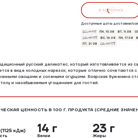
В КОРЗИНУ
Доступные даты доставки/са
ВС, 9.08
ПН, 10.08
ВТ, 11.08
СР
СБ, 15.08
ВС, 16.08
ПН, 17.08
В
ПТ, 21.08
СБ, 22.08
адиционный русский деликатес, который изготавливается из св
ется в виде холодных нарезок, которые отлично сочетаются с
ованными овощами и солеными огурцами. Боярская буженина с
толу и незабываемым угощением для гостей.
ЧЕСКАЯ ЦЕННОСТЬ В 100 Г. ПРОДУКТА (СРЕДНИЕ ЗНАЧЕ
л
14 г
23 г
(1125 кДж)
сть
Белки
Жиры