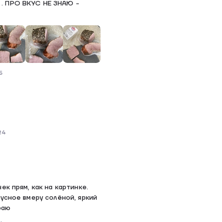
. ПРО ВКУС НЕ ЗНАЮ -
5
24
ек прям, как на картинке.
усное вмеру солёной, яркий
раю