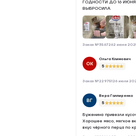
ГОДНОСТИ ДО 16 ИЮНЯ 
ВЫБРОСИЛА.
Заказ №356726
2 июня 202
Ольга Климович
ОК
5
Заказ №229751
26 июля 20
Вера Галпиренко
ВГ
5
Буженина привезли кусоч
Хорошее мясо, мягкое вк
вкус чёрного перца по к