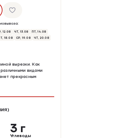
мовывоза:
, 12.08
ЧТ, 13.08
ПТ, 14.08
Т, 18.08
СР, 19.08
ЧТ, 20.08
иной вырезки. Как
 различными видами
танет прекрасным
НИЯ)
3 г
Углеводы