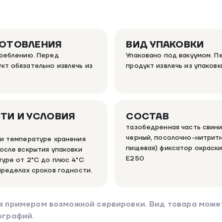
ГОТОВЛЕНИЯ
ВИД УПАКОВКИ
треблению. Перед
Упаковано под вакуумом. 
кт обязательно извлечь из
продукт извлечь из упаковк
ТИ И УСЛОВИЯ
СОСТАВ
тазобедренная часть свини
черный, посолочно-нитритн
ри температуре хранения
пищевая) фиксатор окраски
осле вскрытия упаковки
Е250
туре от 2°С до плюс 4°С
пределах сроков годности.
я примером возможной сервировки. Вид товара может
ографий.