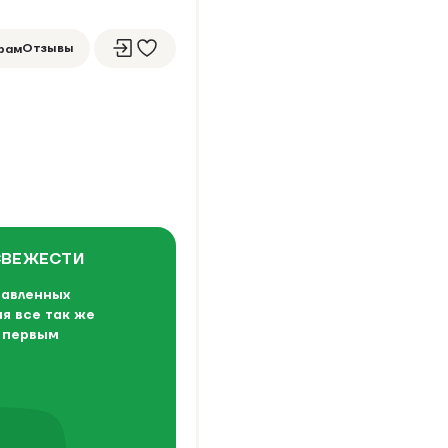
Отзывы
рам
СВЕЖЕСТИ
авленных
я все так же
с первым