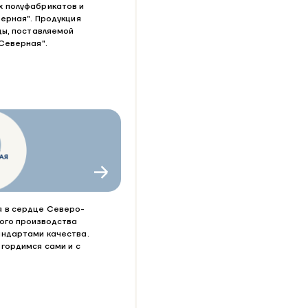
х полуфабрикатов и
ерная". Продукция
цы, поставляемой
Северная".
я в сердце Северо-
ного производства
андартами качества.
гордимся сами и с