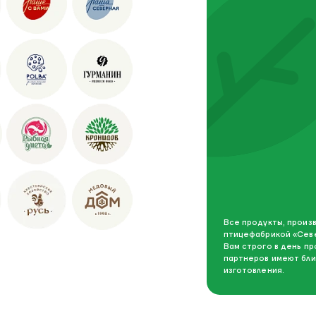
Все продукты, прои
птицефабрикой «Сев
Вам строго в день п
партнеров имеют бли
изготовления.