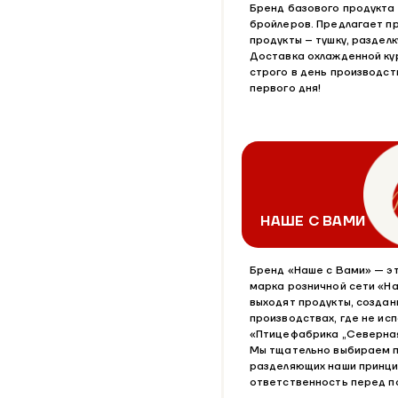
Бренд базового продукта 
бройлеров. Предлагает п
продукты – тушку, разделк
Доставка охлажденной ку
строго в день производст
первого дня!
НАШЕ С ВАМИ
Бренд «Наше с Вами» — э
марка розничной сети «Н
выходят продукты, создан
производствах, где не ис
«Птицефабрика „Северная
Мы тщательно выбираем п
разделяющих наши принцип
ответственность перед п