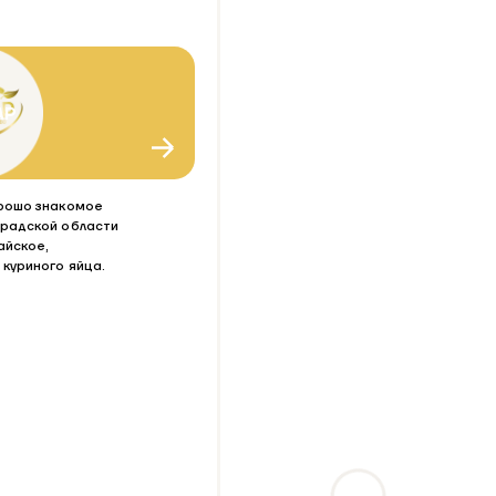
АР
рошо знакомое
радской области
айское,
куриного яйца.