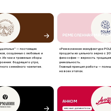
РЕМЕСЛЕННАЯ МАНУФА
удополье" — поставщик
«Ремесленная мануфактура POL
ков, созданных с любовью и
продукты из цельного зерна с 20
. Их чаи и травяные сборы
философии — верность традиция
роения: бодрящего утра,
уникальность.
тного семейного чаепития.
Главный принцип работы — полны
на всех этапах.
АНКОМ
МЯСНЫЕ ДЕЛИКАТЕСЫ