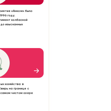
иятие «Анком» было
1996 году.
тимент колбасной
 до изысканных
х хозяйства: в
вирь на границе с
, самом чистом озере