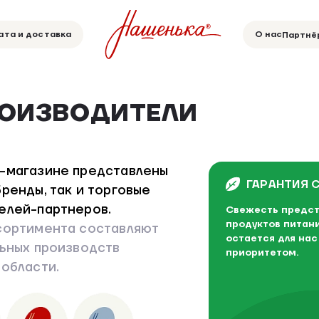
ата и доставка
О нас
Партнё
РОИЗВОДИТЕЛИ
-магазине представлены
ГАРАНТИЯ 
ренды, так и торговые
елей-партнеров.
Свежесть предст
продуктов питани
сортимента составляют
остается для на
льных производств
приоритетом.
 области.