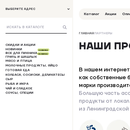
ВЫБЕРИТЕ АДРЕС
Каталог
Акции
Опл
ГЛАВНАЯ
ПАРТНЕРЫ
НАШИ П
СКИДКИ И АКЦИИ
НОВИНКИ
НОВИНКА
ВСЕ ДЛЯ ПИКНИКА
НОВИНКА
ГРИЛЬ И ШАШЛЫК
МЯСО И ПТИЦА
МОЛОЧНЫЕ ПРОДУКТЫ, ЯЙЦО
В нашем интернет
ГОТОВАЯ ЕДА
КОЛБАСА, СОСИСКИ, ДЕЛИКАТЕСЫ
как собственные б
СЫР
марки производит
РЫБА И ИКРА
ЧАЙ И СЛАДКОЕ
Большую часть ас
СОУСЫ, СПЕЦИИ
продукты от лока
из Ленинградской