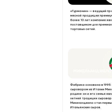
«Гурманин» — ведущий пр
мясной продукции премиу
более 10 лет компания яв
поставщиком для премиал
торговых сетей.
МИКЕЛЬАНДЖЕЛО
Фабрика основана в 1995
сыроваром из Италии Мик
родине он и его семья яв
летней традиции сыроваре
Микеланджело стал перв
Итальянских сыров.