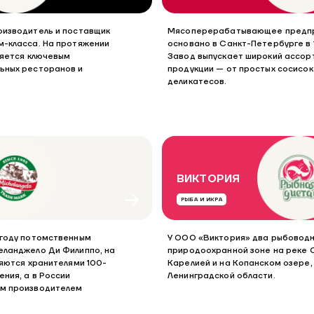
оизводитель и поставщик
Мясоперерабатывающее предпр
м-класса. На протяжении
основано в Санкт-Петербурге в 
ляется ключевым
Завод выпускает широкий ассор
ьных ресторанов и
продукции — от простых сосисок
деликатесов.
ВИКТОРИЯ
РЫБА И ИКРА
 году потомственным
У ООО «Виктория» два рыбоводны
еланджело Ди Филиппо, на
природоохранной зоне на реке С
ляются хранителями 100-
Карелией и на Копанском озере
ния, а в России
Ленинградской области.
ым производителем