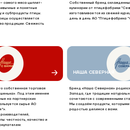
– самого мяса цыплят-
Собственный бренд охлажденны
ривычные и понятные
кулинарии от птицефабрики "Сев
у и субпродукты птицы.
изготавливается из свежей кури
рицы осуществляется
день в день АО "Птицефабрика "
ва продукции. Свежесть
НАША СЕВЕРНАЯ
то собственная торговая
Бренд «Наша Северная» родилс
ашенька». Под этим именем
Запада, где традиции натураль
ные на партнерских
сочетаются с современными ст
пользуется сырье АО
Мы создаём продукты, которыми 
“».
радостью делимся с вами.
роизводителей,
ы: честность, качество и
окупателем.