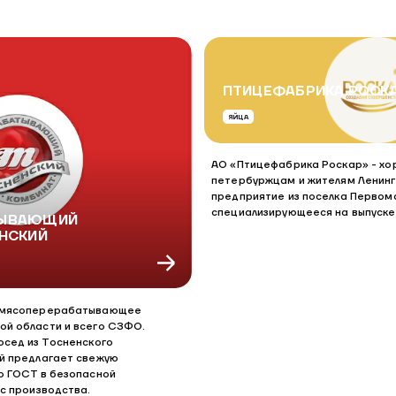
ПТИЦЕФАБРИКА РОСК
ЯЙЦА
АО «Птицефабрика Роскар» - хо
петербуржцам и жителям Ленинг
предприятие из поселка Первом
специализирующееся на выпуске 
ТЫВАЮЩИЙ
НСКИЙ
е мясоперерабатывающее
ой области и всего СЗФО.
осед из Тосненского
ый предлагает свежую
о ГОСТ в безопасной
 с производства.