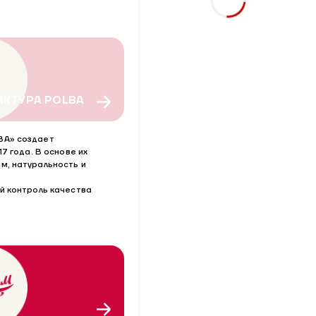
КТУРА POLBA
BA» создает
17 года. В основе их
м, натуральность и
й контроль качества