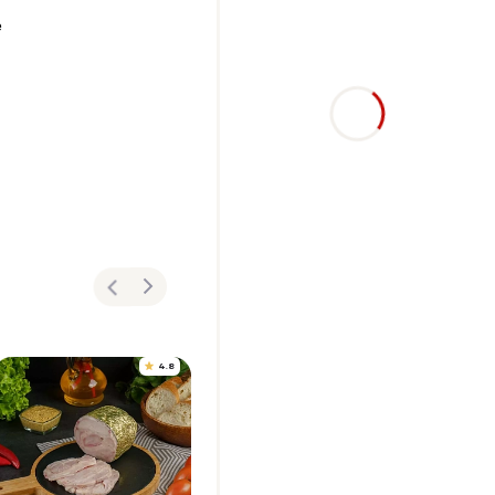
е
,
4.8
4.9