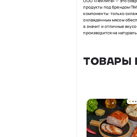
ООО «Ленлига» — это сов
продукты под брендом ПМ
компоненты: только охлаж
охлажденным мясом обеспе
а значит и отличные вкус
производится на натураль
ТОВАРЫ 
4.6