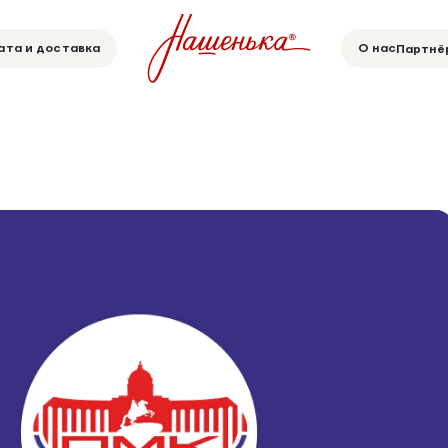
ата и доставка
О нас
Партнё