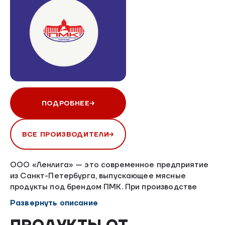
ПОДРОБНЕЕ
ВСЕ ПРОИЗВОДИТЕЛИ
ООО «Ленлига» — это современное предприятие
из Санкт-Петербурга, выпускающее мясные
продукты под брендом ПМК. При производстве
продукции используются высококачественные
Развернуть описание
компоненты: только охлажденное мясо,
натуральные приправы и цельное молоко.