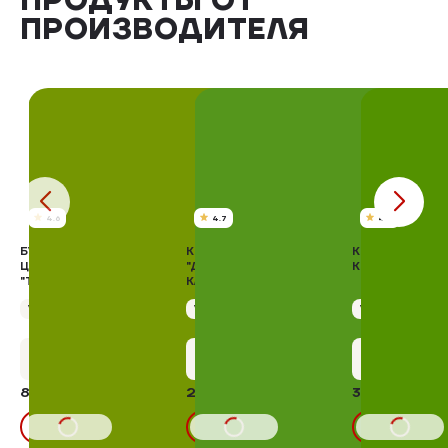
ПРОДУКТЫ ОТ
ПРОИЗВОДИТЕЛЯ
4.6
4.7
4.8
БУЖЕНИНА ИЗ МЯСА
КОЛБАСА ВАРЕНАЯ
КОЛБАСА "ПО-
ЦЫПЛЯТ БРОЙЛЕРОВ
"ДОКТОРСКАЯ
КРАКОВСКИ"
"ТРАДИЦИОННАЯ"
КЛАССИЧЕСКАЯ"
Упаковка 900 г
Упаковка 400 г
Упаковка 400 г
+41 бонус
+13 бонусов
+19 бону
827,17 ₽
276,00 ₽
396,00 ₽
8%
899,10₽
В КОРЗИНУ
В КОРЗИНУ
В КОРЗИНУ