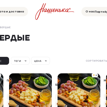
ата и доставка
О нас
Партнё
ВЕРДЫЕ
ВЕРДЫЕ
СОРТИРОВАТЬ
Е
ТЕГИ
ЦЕНА
5
ПАРМЕЗАН КОЛОТЫЙ
М
ШВЕЙЦАРСКИЙ КОЛОТЫЙ
Упаковка 80 г
Упаковка 80 г
+9 бонусов
+9 бонусов