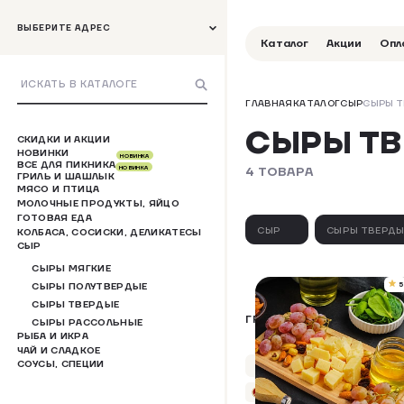
ВЫБЕРИТЕ АДРЕС
Каталог
Акции
Опл
ГЛАВНАЯ
КАТАЛОГ
СЫР
СЫРЫ Т
СЫРЫ Т
СКИДКИ И АКЦИИ
НОВИНКИ
НОВИНКА
ВСЕ ДЛЯ ПИКНИКА
4 ТОВАРА
НОВИНКА
ГРИЛЬ И ШАШЛЫК
МЯСО И ПТИЦА
МОЛОЧНЫЕ ПРОДУКТЫ, ЯЙЦО
ГОТОВАЯ ЕДА
СЫР
СЫРЫ ТВЕРДЫ
КОЛБАСА, СОСИСКИ, ДЕЛИКАТЕСЫ
СЫР
СЫРЫ МЯГКИЕ
5
СЫРЫ ПОЛУТВЕРДЫЕ
СЫРЫ ТВЕРДЫЕ
ГРАНА КОЛОТЫЙ
СЫРЫ РАССОЛЬНЫЕ
РЫБА И ИКРА
ЧАЙ И СЛАДКОЕ
СОУСЫ, СПЕЦИИ
Упаковка 80 г
+9 бонусов