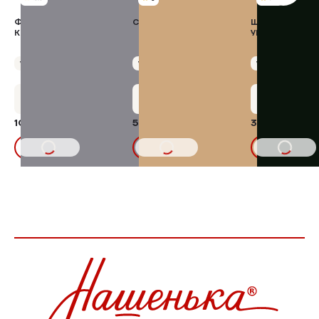
ФОРЕЛЬ ГОРЯЧЕГО
СЫР "СУЛУГУНИ"
ШИНКА В ЧЕСН
КОПЧЕНИЯ
УКРОПОМ
Упаковка 500 г
Упаковка 460 г
Упаковка 400 г
+51 бонус
+29 бонусов
+18 бону
1023,00 ₽
584,23 ₽
360,00 ₽
7%
1100,00₽
В КОРЗИНУ
В КОРЗИНУ
В КОРЗИНУ