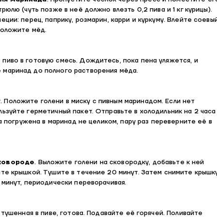
рюлю (чуть позже в неё должно влезть 0,2 пива и 1 кг курицы).
еции: перец, паприку, розмарин, карри и куркуму. Влейте соевы
Положите мёд.
е пиво в готовую смесь. Дождитесь, пока пена уляжется, и
маринад до полного растворения мёда.
у
. Положите голени в миску с пивным маринадом. Если нет
ьзуйте герметичный пакет. Отправьте в холодильник на 2 часа
ца погружена в маринад не целиком, пару раз переверните её в
сковороде
. Выложите голени на сковородку, добавьте к ней
йте крышкой. Тушите в течение 20 минут. Затем снимите крышк
 минут, периодически переворачивая.
, тушенная в пиве, готова. Подавайте её горячей. Поливайте