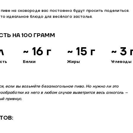
 пиве на сковороде вас постоянно будут просить поделиться.
то идеальное блюдо для весёлого застолья.
ТЬ НА 100 ГРАММ
л
~ 16 г
~ 15 г
~ 3 
сть
Белки
Жиры
Углеводы
я, если вы возьмёте безалкогольное пиво. Но нужно ли это
ообработки из него в любом случае выветрится весь алкоголь –
ый привкус.
ТОВ: