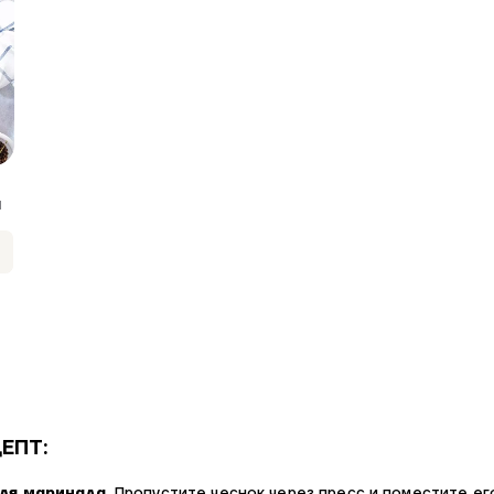
Я
ЕПТ:
для маринада
. Пропустите чеснок через пресс и поместите ег