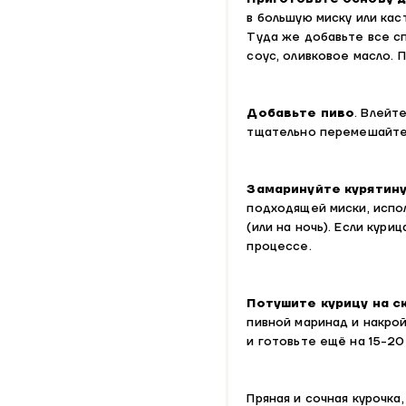
в большую миску или каст
Туда же добавьте все сп
соус, оливковое масло. 
Добавьте пиво
. Влейт
тщательно перемешайте 
Замаринуйте курятин
подходящей миски, испол
(или на ночь). Если кури
процессе.
Потушите курицу на 
пивной маринад и накро
и готовьте ещё на 15-20
Пряная и сочная курочка