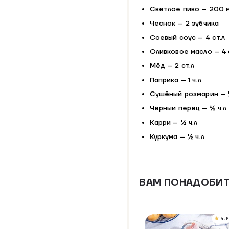
Светлое пиво – 200 
Чеснок – 2 зубчика
Соевый соус – 4 ст.л
Оливковое масло – 4 
Мёд – 2 ст.л
Паприка – 1 ч.л
Сушёный розмарин – ½
Чёрный перец – ½ ч.л
Карри – ½ ч.л
Куркума – ½ ч.л
ВАМ ПОНАДОБИ
4.9