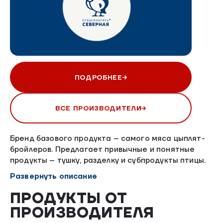
ПОДРОБНЕЕ
ВСЕ ПРОИЗВОДИТЕЛИ
Бренд базового продукта – самого мяса цыплят-
бройлеров. Предлагает привычные и понятные
продукты – тушку, разделку и субпродукты птицы.
Доставка охлажденной курицы осуществляется
Развернуть описание
строго в день производства продукции. Свежесть
первого дня!
ПРОДУКТЫ ОТ
ПРОИЗВОДИТЕЛЯ