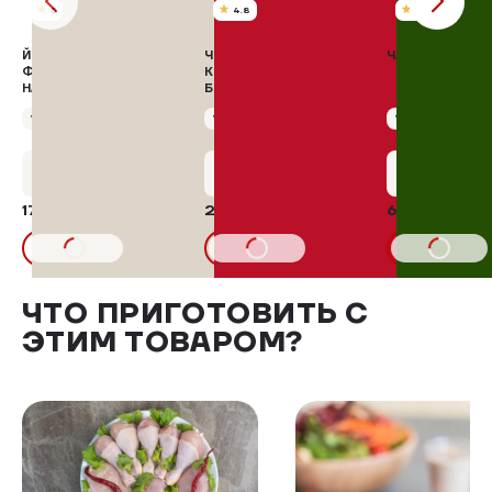
5
4.8
5
ЙОГУРТ ПИТЬЕВОЙ С
ЧЕТВЕРТИНА ЗАДНЯЯ С
ЧАХОХБИЛИ
ФРУКТОВЫМ
КОЖЕЙ ЦЫПЛЯТ-
НАПОЛНИТЕЛЕМ
БРОЙЛЕРОВ
"ЧЕРНИКА"
ОХЛАЖДЕННАЯ
Упаковка 500 г
Упаковка 700 г
293,00 ₽/кг
Упаковка 500 г
+8 бонусов
+10 бонусов
+32 бону
171,72 ₽
205,10 ₽
650,00 ₽
В КОРЗИНУ
В КОРЗИНУ
В КОРЗИНУ
ЧТО ПРИГОТОВИТЬ С
ЭТИМ ТОВАРОМ?