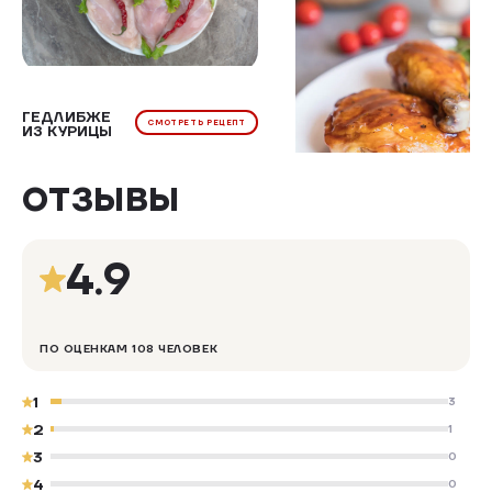
ГЕДЛИБЖЕ
КУРИЦА ПОД
СМОТРЕТЬ РЕЦЕПТ
СМОТРЕТЬ Р
ИЗ КУРИЦЫ
МАЙОНЕЗОМ
ОТЗЫВЫ
4.9
ПО ОЦЕНКАМ 108 ЧЕЛОВЕК
1
3
2
1
3
0
4
0