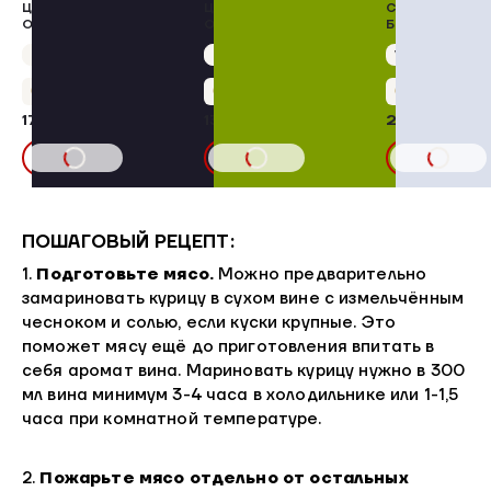
ЦЫПЛЯТ-БРОЙЛЕРОВ
ЦЫПЛЯТ-БРОЙЛЕРОВ
СПИНКИ ЦЫПЛ
ОХЛАЖДЕННАЯ
ОХЛАЖДЕННОЕ
БРОЙЛЕРОВ
ОХЛАЖДЕННО
Упаковка 750 г
275
Упаковка 5,00 кг
345,00 ₽/кг
Упаковка 5,00 кг
279,00 ₽/кг
+86 бонусов
+69 бонусов
+10 бонус
1725,00 ₽
1395,00 ₽
206,25 ₽
В КОРЗИНУ
В КОРЗИНУ
В КОРЗИНУ
ПОШАГОВЫЙ РЕЦЕПТ:
1.
Подготовьте мясо.
Можно предварительно
замариновать курицу в сухом вине с измельчённым
чесноком и солью, если куски крупные. Это
поможет мясу ещё до приготовления впитать в
себя аромат вина. Мариновать курицу нужно в 300
мл вина минимум 3-4 часа в холодильнике или 1-1,5
часа при комнатной температуре.
2.
Пожарьте мясо отдельно от остальных