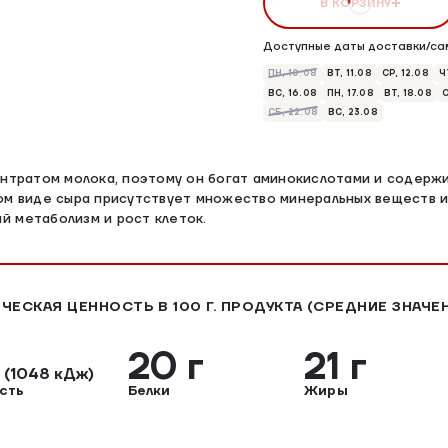
В КОРЗИНУ
Доступные даты доставки/са
ПН, 10.08
ВТ, 11.08
СР, 12.08
Ч
ВС, 16.08
ПН, 17.08
ВТ, 18.08
С
СБ, 22.08
ВС, 23.08
ентратом молока, поэтому он богат аминокислотами и содерж
ом виде сыра присутствует множество минеральных веществ и
 метаболизм и рост клеток.
ЧЕСКАЯ ЦЕННОСТЬ В 100 Г. ПРОДУКТА (СРЕДНИЕ ЗНАЧЕ
л
20 г
21 г
(1048 кДж)
сть
Белки
Жиры