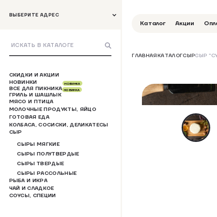
ВЫБЕРИТЕ АДРЕС
Каталог
Акции
Опл
ГЛАВНАЯ
КАТАЛОГ
СЫР
СЫР "С
СКИДКИ И АКЦИИ
НОВИНКИ
НОВИНКА
ВСЕ ДЛЯ ПИКНИКА
НОВИНКА
ГРИЛЬ И ШАШЛЫК
МЯСО И ПТИЦА
МОЛОЧНЫЕ ПРОДУКТЫ, ЯЙЦО
ГОТОВАЯ ЕДА
КОЛБАСА, СОСИСКИ, ДЕЛИКАТЕСЫ
СЫР
СЫРЫ МЯГКИЕ
СЫРЫ ПОЛУТВЕРДЫЕ
СЫРЫ ТВЕРДЫЕ
СЫРЫ РАССОЛЬНЫЕ
РЫБА И ИКРА
ЧАЙ И СЛАДКОЕ
СОУСЫ, СПЕЦИИ