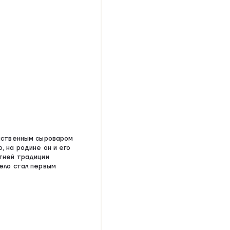
омственным сыроваром
, на родине он и его
тней традиции
ело стал первым