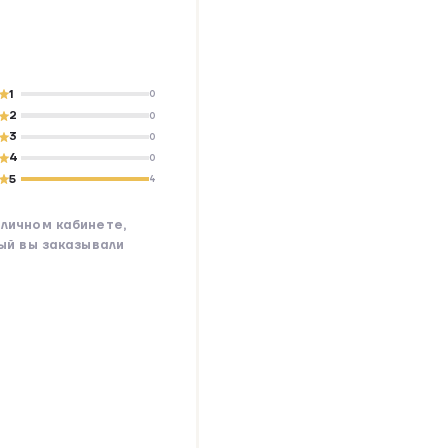
1
0
2
0
3
0
4
0
5
4
личном кабинете,
рый вы заказывали