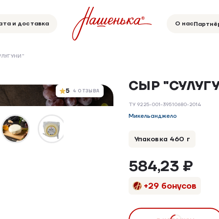
ата и доставка
О нас
Партнё
УЛУГУНИ"
СЫР "СУЛУГ
5
4 ОТЗЫВА
ТУ 9225-001-39510680-2014
Микельанджело
Упаковка 460 г
584,23 ₽
+29 бонусов