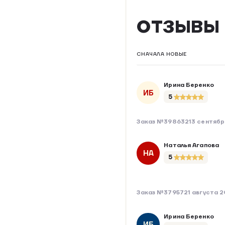
СЫРОМ
ОТЗЫВЫ
СНАЧАЛА НОВЫЕ
Ирина Беренко
ИБ
5
Заказ №398632
13 сентябр
Наталья Агапова
НА
5
Заказ №379572
1 августа 
Ирина Беренко
ИБ