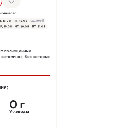
мовывоза:
Т, 13.08
ПТ, 14.08
СБ, 15.08
Р, 19.08
ЧТ, 20.08
ПТ, 21.08
ит полноценные
 витаминов, без которых
НИЯ)
0 г
Углеводы