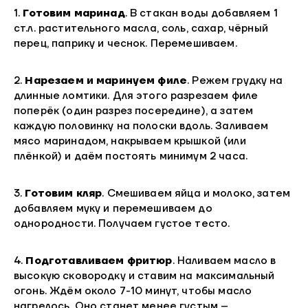
1.
Готовим
маринад
. В стакан воды добавляем 1
ст.л. растительного масла, соль, сахар, чёрный
перец, паприку и чеснок. Перемешиваем.
2.
Нарезаем и маринуем филе
. Режем грудку на
длинные ломтики. Для этого разрезаем филе
поперёк (один разрез посередине), а затем
каждую половинку на полоски вдоль. Заливаем
мясо маринадом, накрываем крышкой (или
плёнкой) и даём постоять минимум 2 часа.
3.
Готовим кляр
. Смешиваем яйца и молоко, затем
добавляем муку и перемешиваем до
однородности. Получаем густое тесто.
4.
Подготавливаем фритюр
. Наливаем масло в
высокую сковородку и ставим на максимальный
огонь. Ждём около 7-10 минут, чтобы масло
нагрелось. Оно станет менее густым –