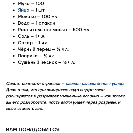
Мука – 100 г
Яйцо
– 1 шт.
Молоко – 100 мл
Вода – 1 стакан
Растительное масло – 500 мл
Соль – 1 ч.л.
Сахар – 1 ч.л.
Чёрный перец – ½ ч.л.
Паприка – ½ ч.л.
Сушёный чеснок – ½ ч.л.
Секрет сочности стрипсов –
свежая охлаждённая курица
.
Дело в том, что при заморозке вода внутри мяса
расширяется и разрывает мышечные волокна – как только
вы его разморозите, часть влаги уйдёт через разрывы, и
мясо станет суше.
ВАМ ПОНАДОБИТСЯ