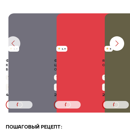
4.9
4.9
5
ФИЛЕ ГРУДКИ БЕЗ
ФИЛЕ ГРУДКИ МАЛОЕ
ЯЙЦО РОСКАР
КОЖИ ЦЫПЛЯТ-
ЦЫПЛЯТ-БРОЙЛЕРОВ
СО 15 ШТ
БРОЙЛЕРОВ
ОХЛАЖДЕННОЕ
ОХЛАЖДЕННОЕ
Упаковка 750 г
569,00 ₽/кг
Упаковка 5,00 кг
575,00 ₽/кг
Упаковка 15 шт
+21 бонус
+143 бонуса
+12 бонусо
426,75 ₽
2875,00 ₽
259,00 ₽
В КОРЗИНУ
В КОРЗИНУ
В КОРЗИНУ
ПОШАГОВЫЙ РЕЦЕПТ: