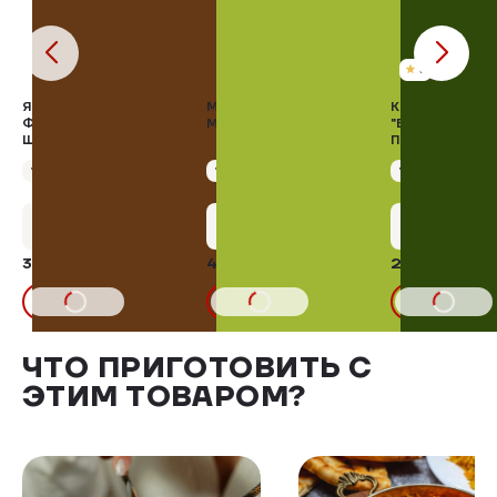
5
ЯЙЦО КУРИНОЕ
МЁД ЕЖЕВИЧНЫЙ С
КОЛБАСА
ФЕРМЕРСКОЕ 10 ШТ,
МАЛИНОВЫМ, 250 Г
"БРАУНШВЕЙГ
ШПОН
ПОЛУСУХАЯ" С
Упаковка 10 шт
Упаковка 250 г
Упаковка 100 г
+15 бонусов
+22 бонуса
+11 бону
309,00 ₽
442,17 ₽
239,20 ₽
В КОРЗИНУ
В КОРЗИНУ
В КОРЗИНУ
ЧТО ПРИГОТОВИТЬ С
ЭТИМ ТОВАРОМ?