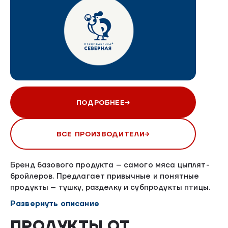
ПОДРОБНЕЕ
ВСЕ ПРОИЗВОДИТЕЛИ
Бренд базового продукта – самого мяса цыплят-
бройлеров. Предлагает привычные и понятные
продукты – тушку, разделку и субпродукты птицы.
Доставка охлажденной курицы осуществляется
Развернуть описание
строго в день производства продукции. Свежесть
первого дня!
ПРОДУКТЫ ОТ