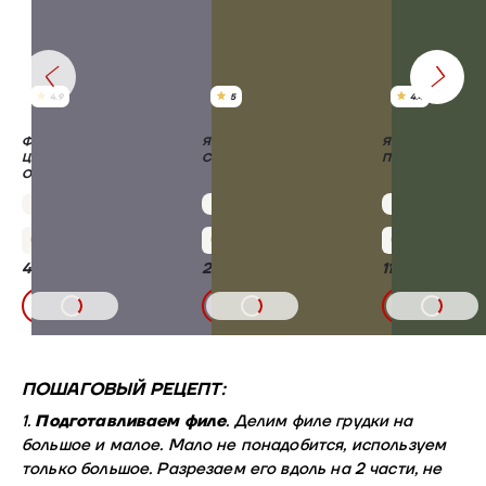
4.9
5
4.4
ФИЛЕ ГРУДКИ БЕЗ КОЖИ
ЯЙЦО РОСКАР ЭКСТРА
ЯЙЦО РОСКАР
ЦЫПЛЯТ-БРОЙЛЕРОВ
СО 15 ШТ
ПОЛЬЗИКИ СО 
ОХЛАЖДЕННОЕ
Упаковка 750 г
569,00 ₽/кг
Упаковка 15 шт
Упаковка 6 шт
+21 бонус
+12 бонусов
+5 бонусов
426,75 ₽
259,00 ₽
110,00 ₽
В КОРЗИНУ
В КОРЗИНУ
В КОРЗИНУ
ПОШАГОВЫЙ РЕЦЕПТ:
1.
Подготавливаем филе
. Делим филе грудки на
большое и малое. Мало не понадобится, используем
только большое. Разрезаем его вдоль на 2 части, не