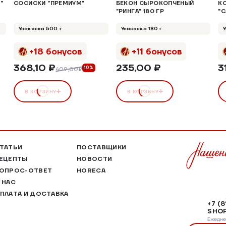
"
СОСИСКИ "ПРЕМИУМ"
БЕКОН СЫРОКОПЧЕНЫЙ
КО
"РИНГА" 180 ГР
"
20
Упаковка 500 г
Упаковка 180 г
+18 бонусов
+11 бонусов
368,10 ₽
235,00 ₽
3
10%
409,00₽
В КОРЗИНУ
В КОРЗИНУ
ТАТЬИ
ПОСТАВЩИКИ
ЕЦЕПТЫ
НОВОСТИ
ОПРОС-ОТВЕТ
HORECA
 НАС
ПЛАТА И ДОСТАВКА
+7 (
SHOP
Ежеднев