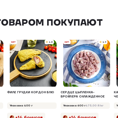
ТОВАРОМ ПОКУПАЮТ
ХИТ
4.8
ХИТ
4.9
ФИЛЕ ГРУДКИ КОРДОН БЛЮ
СЕРДЦЕ ЦЫПЛЕНКА-
К
БРОЙЛЕРА ОХЛАЖДЕННОЕ
Ч
Упаковка 400 г
Упаковка 600 г
475,00 ₽/кг
+14 бонусов
+14 бонусов