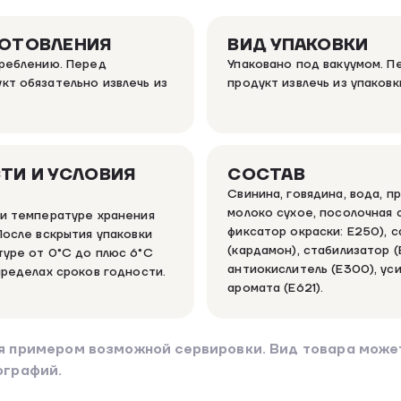
ГОТОВЛЕНИЯ
ВИД УПАКОВКИ
треблению. Перед
Упаковано под вакуумом. 
кт обязательно извлечь из
продукт извлечь из упаковк
ТИ И УСЛОВИЯ
СОСТАВ
Свинина, говядина, вода, п
молоко сухое, посолочная с
ри температуре хранения
фиксатор окраски: Е250), с
После вскрытия упаковки
(кардамон), стабилизатор (
туре от 0°С до плюс 6°С
антиокислитель (Е300), уси
пределах сроков годности.
аромата (Е621).
я примером возможной сервировки. Вид товара может
ографий.