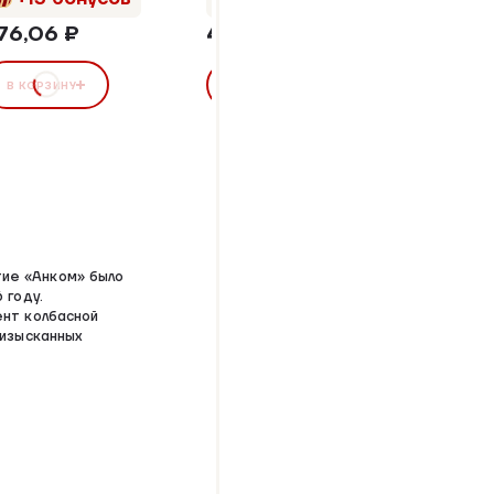
76,06 ₽
497,70 ₽
544,0
В КОРЗИНУ
В КОРЗИНУ
В КОР
ие «Анком» было
 году.
ент колбасной
 изысканных