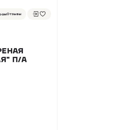
Отзывы
рам
РЕНАЯ
Я" П/А