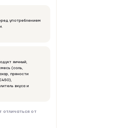
Перед употреблением
и.
родукт яичный,
месь (соль,
ахар, пряности
Е450),
литель вкуса и
 отличаться от