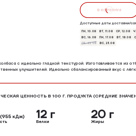
В КОРЗИНУ
Доступные даты доставки/са
ПН, 10.08
ВТ, 11.08
СР, 12.08
Ч
ВС, 16.08
ПН, 17.08
ВТ, 18.08
С
СБ, 22.08
ВС, 23.08
колбаса с идеально гладкой текстурой. Изготавливается из от
ственных улучшителей. Идеально сбалансированный вкус с лёг
ЧЕСКАЯ ЦЕННОСТЬ В 100 Г. ПРОДУКТА (СРЕДНИЕ ЗНАЧЕ
л
12 г
20 г
(955 кДж)
сть
Белки
Жиры