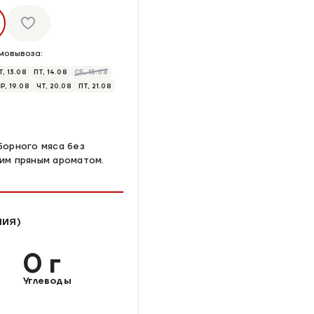
мовывоза:
Т, 13.08
ПТ, 14.08
СБ, 15.08
Р, 19.08
ЧТ, 20.08
ПТ, 21.08
борного мяса без
ким пряным ароматом.
НИЯ)
0 г
Углеводы