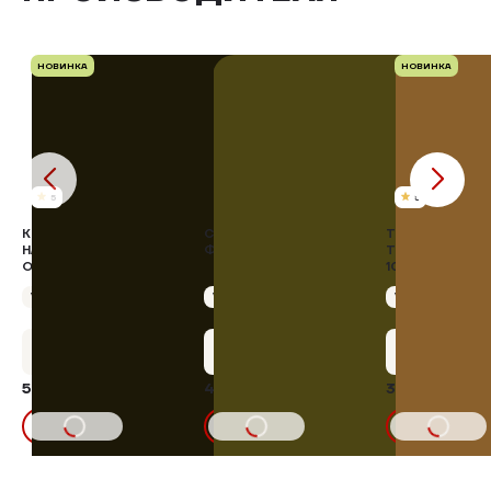
НОВИНКА
НОВИНКА
5
5
КОЛБАСА КРОВЯНАЯ В
САРДЕЛЬКИ
ТВОРОГ ИЗ
НАТУРАЛЬНОЙ
ФЕРМЕРСКИЕ
ТОПЛЕНОГО М
ОБОЛОЧКЕ
10-12%, 400 Г
Упаковка 380 г
Упаковка 400 г
Упаковка 400 г
+29 бонусов
+21 бонус
+15 бону
585,20 ₽
432,00 ₽
312,48 ₽
10%
480,00₽
336,00
В КОРЗИНУ
В КОРЗИНУ
В КОРЗИНУ