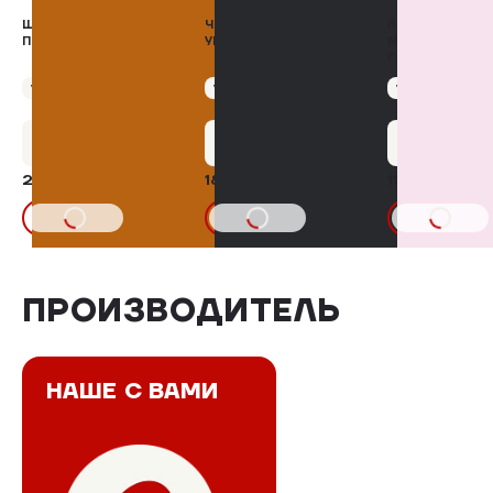
ШНИЦЕЛЬ В
ЧЕЧИЛ-СПАГЕТТИ MIX
ЛОПАТКА ИЗ
ПРОВАНСКИХ ТРАВАХ
УКРОП+ЧЕСНОК
МРАМОРНОЙ
ГОВЯДИНЫ Б/К
Упаковка 400 г
Упаковка 100 г
Упаковка 600 г
+14 бонусов
+9 бонусов
+55 бону
291,66 ₽
185,00 ₽
1114,00 ₽
В КОРЗИНУ
В КОРЗИНУ
В КОРЗИНУ
ПРОИЗВОДИТЕЛЬ
НАШЕ С ВАМИ