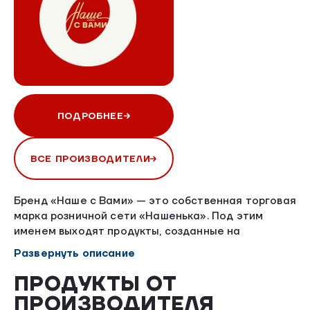
ПОДРОБНЕЕ
ВСЕ ПРОИЗВОДИТЕЛИ
Бренд «Наше с Вами» — это собственная торговая
марка розничной сети «Нашенька». Под этим
именем выходят продукты, созданные на
партнерских производствах, где не используется
Развернуть описание
сырье АО «Птицефабрика „Северная“».
Мы тщательно выбираем производителей,
ПРОДУКТЫ ОТ
разделяющих наши принципы: честность, качество
ПРОИЗВОДИТЕЛЯ
и ответственность перед покупателем.