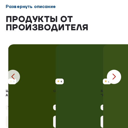
продукции — от простых сосисок до изысканных
Развернуть описание
деликатесов.
ПРОДУКТЫ ОТ
ПРОИЗВОДИТЕЛЯ
5
5
5
ШЕЙКА "ЦАРСКИЙ
СОСИСКИ "ПРЕМИУМ"
БЕКОН СЫРОК
АППЕТИТ" С/К
"РИНГА" 180 ГР
Упаковка 100 г
Упаковка 500 г
Упаковка 180 г
+10 бонусов
+18 бонусов
+11 бону