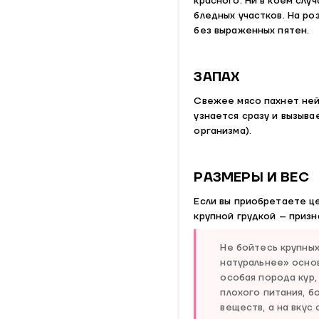
красного. Ни в коем слу
бледных участков. На р
без выраженных пятен.
ЗАПАХ
Свежее мясо пахнет ней
узнается сразу и вызыв
организма).
РАЗМЕРЫ И ВЕС
Если вы приобретаете це
крупной грудкой – призн
Не бойтесь крупных
натуральнее» основ
особая порода кур,
плохого питания, б
веществ, а на вкус