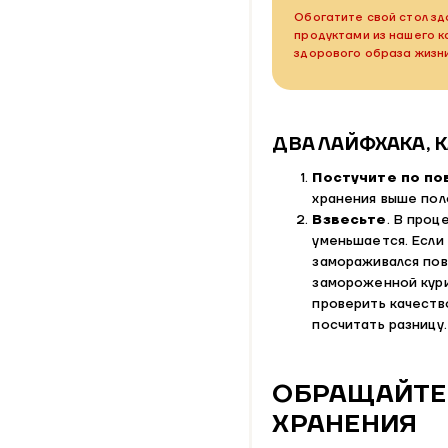
Обогатите свой стол зд
продуктами из нашего 
здорового образа жизн
ДВА ЛАЙФХАКА, 
Постучите по по
хранения выше по
Взвесьте
. В проц
уменьшается. Если
замораживался пов
замороженной кури
проверить качеств
посчитать разницу.
ОБРАЩАЙТЕ 
ХРАНЕНИЯ