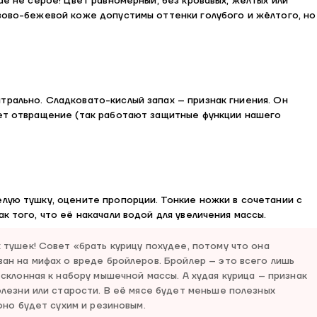
чае не серое! Цвет равномерный, без кровавых, жёлтых или
озово-бежевой коже допустимы оттенки голубого и жёлтого, но
трально. Сладковато-кислый запах – признак гниения. Он
ает отвращение (так работают защитные функции нашего
лую тушку, оцените пропорции. Тонкие ножки в сочетании с
ак того, что её накачали водой для увеличения массы.
 тушек! Совет «брать курицу похудее, потому что она
ан на мифах о вреде бройлеров. Бройлер – это всего лишь
 склонная к набору мышечной массы. А худая курица – признак
олезни или старости. В её мясе будет меньше полезных
 оно будет сухим и резиновым.