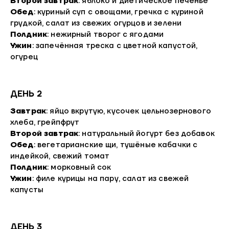
Второй завтрак
: яблоко и диетическое печенье
Обед
: куриный суп с овощами, гречка с куриной
грудкой, салат из свежих огурцов и зелени
Полдник
: нежирный творог с ягодами
Ужин
: запечённая треска с цветной капустой,
огурец
ДЕНЬ 2
Завтрак
: яйцо вкрутую, кусочек цельнозернового
хлеба, грейпфрут
Второй завтрак
: натуральный йогурт без добавок
Обед
: вегетарианские щи, тушёные кабачки с
индейкой, свежий томат
Полдник
: морковный сок
Ужин
: филе курицы на пару, салат из свежей
капусты
ДЕНЬ 3