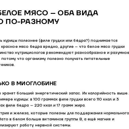
БЕЛОЕ МЯСО – ОБА ВИДА
О ПО-РАЗНОМУ
ть курицы полезнее (филе грудки или бёдра?) поднимается
о красное мясо бедра вредно, другие – что белое мясо грудки
шинство нутрициологов рекомендуют разнообразное и разумно
, потому что организму полезно получать питательные
чников.
ЬКО В МИОГЛОБИНЕ
 хранят больший энергетический запас. Их калорийность выше.
имере курицы: в 100 граммах филе грудки всего 110 ккал и 3
ах филе бедра – 220 ккал и 17 грамм жира.
атрия и железа, которые полезны для поддержания нормальног
Зато в белом больше витаминов группы B, а ещё магния и
илизируют работу нервной системы.