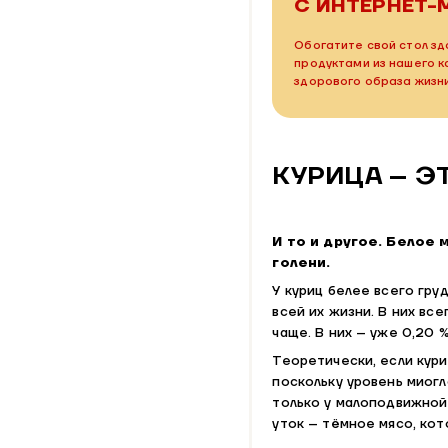
С ИНТЕРНЕТ-
Обогатите свой стол зд
продуктами из нашего 
здорового образа жизн
КУРИЦА – Э
И то и другое. Белое 
голени.
У куриц белее всего гр
всей их жизни. В них вс
чаще. В них – уже 0,20 %
Теоретически, если кури
поскольку уровень миог
только у малоподвижной 
уток – тёмное мясо, ко