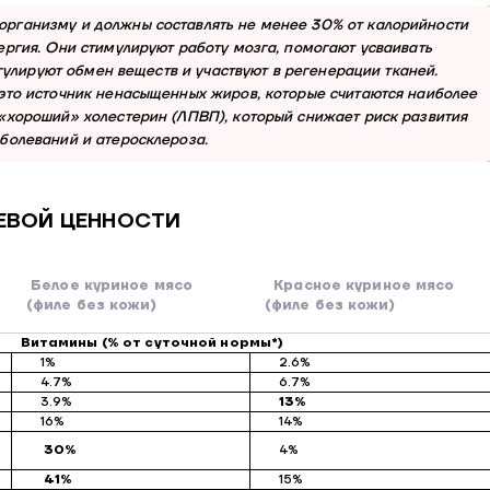
рганизму и должны составлять не менее 30% от калорийности
ергия. Они стимулируют работу мозга, помогают усваивать
регулируют обмен веществ и участвуют в регенерации тканей.
это источник ненасыщенных жиров, которые считаются наиболее
«хороший» холестерин (ЛПВП), который снижает риск развития
болеваний и атеросклероза.
ЕВОЙ ЦЕННОСТИ
Белое куриное мясо
Красное куриное мясо
(филе без кожи)
(филе без кожи)
Витамины (% от суточной нормы*)
1%
2.6%
4.7%
6.7%
3.9%
13%
16%
14%
30%
4%
41%
15%