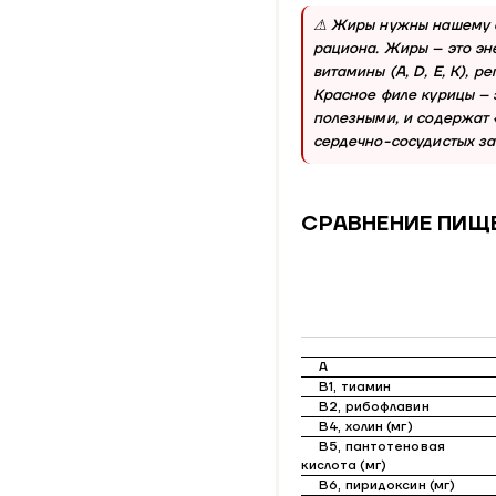
⚠ Жиры нужны нашему о
рациона. Жиры – это эн
витамины (A, D, E, K), 
Красное филе курицы – 
полезными, и содержат 
сердечно-сосудистых за
СРАВНЕНИЕ ПИЩ
А
В1, тиамин
В2, рибофлавин
В4, холин (мг)
В5, пантотеновая
кислота (мг)
В6, пиридоксин (мг)