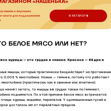
МАГАЗИНОМ «НАШЕНЬКА»
оровыми и вкусными
каталога для поддержания
В КАТАЛОГ
и
ТО БЕЛОЕ МЯСО ИЛИ НЕТ?
мясо курицы – это грудка и спинка. Красное – бёдра и
удные мышцы, которые практически бездействуют на протяжени
его 0,005 % миоглобина. Ножки – темнее, потому что работают
 миоглобина (практически, как в свинине или ягнятине).
ца начнёт летать, то мышцы её грудки также потемнеют,
лобина поднимется. По этой причине белое мясо встречается
птицы: курицы, индейки, перепелов. У одомашненных гусей и
торое досталось им от перелётных предков.