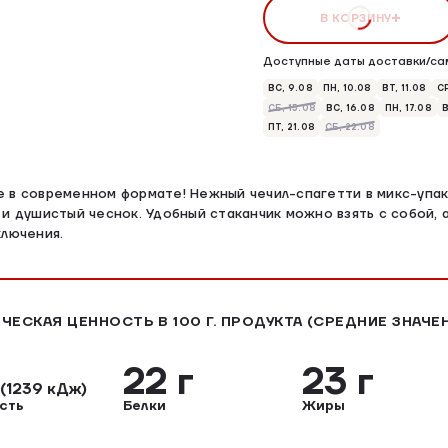
В КОРЗИНУ
Доступные даты доставки/са
ВС, 9.08
ПН, 10.08
ВТ, 11.08
СР
СБ, 15.08
ВС, 16.08
ПН, 17.08
В
ПТ, 21.08
СБ, 22.08
 в современном формате! Нежный чечил-спагетти в микс-упа
 и душистый чеснок. Удобный стаканчик можно взять с собой, 
ключения.
ЧЕСКАЯ ЦЕННОСТЬ В 100 Г. ПРОДУКТА (СРЕДНИЕ ЗНАЧЕ
л
22 г
23 г
(1239 кДж)
сть
Белки
Жиры