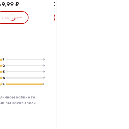
49,99 ₽
385,05 ₽
309,0
В КОРЗИНУ
В КОРЗИНУ
В КОР
1
0
2
0
3
0
4
0
5
1
личном кабинете,
рый вы заказывали