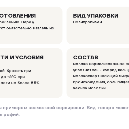
ГОТОВЛЕНИЯ
ВИД УПАКОВКИ
треблению. Перед
Полипропилен
кт обязательно извлечь из
ТИ И УСЛОВИЯ
СОСТАВ
молоко нормализованное п
уплотнитель - хлорид каль
ей. Хранить при
молокосвертывающий микр
 до +6°С при
происхождения, соль пищев
ости не более 85%.
чеснок молотый.
я примером возможной сервировки. Вид товара может
ографий.