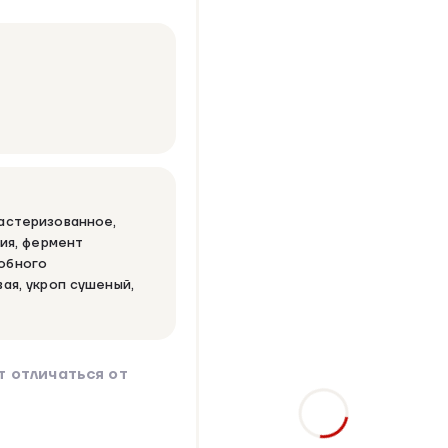
астеризованное,
ция, фермент
обного
ая, укроп сушеный,
 отличаться от