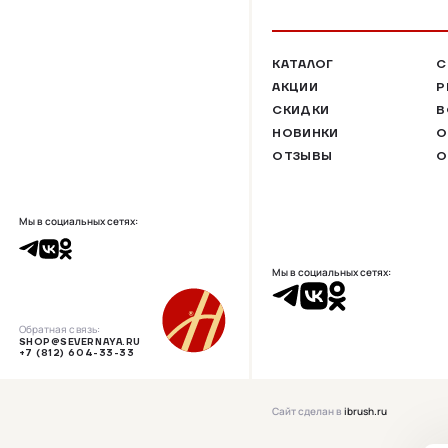
КАТАЛОГ
С
АКЦИИ
Р
СКИДКИ
В
НОВИНКИ
О
ОТЗЫВЫ
О
Мы в социальных сетях:
Мы в социальных сетях:
Обратная связь:
SHOP@SEVERNAYA.RU
+7 (812) 604-33-33
Сайт сделан в
ibrush.ru