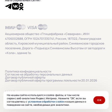
Мы в социальных сетях:
Акционерное общество «Птицефабрика «Северная», ИНН
4706002688, ОГРН 1024701330741, Россия, 187322, Ленинградская
область, Кировский муниципальный район, Синявинское городское
поселение, Дорога «Подъезд к Синявинским Высотам от автодороги
«Кола», здание 1а.
Политика конфиденциальности
Согласие на обработку персональных данных
Договор публичной оферты
Договор публичной оферты программы лояльности 20.01.2026
2026 © «Нашенька»
На нашем сайте используются cookie-файлы, в том числе
сервис веб-аналитики Яндекс.Метрика. Нажмите "ОК", если вы
ОК
соглашаетесь с
условиями обработки cookie
и ваших данных о
Сайт сделан в
ibrush.ru
поведении на сайте, необходимых для аналитики.