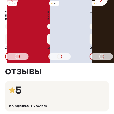
4.8
4.7
4.9
ЧЕТВЕРТИНА ЗАДНЯЯ С
БЕДРО С ЧАСТЬЮ
ФАРШ ДЕРЕВЕ
КОЖЕЙ ЦЫПЛЯТ-
СПИНКИ ЦЫПЛЯТ-
БРОЙЛЕРОВ
БРОЙЛЕРОВ
ОХЛАЖДЕННАЯ
ОХЛАЖДЕННОЕ
Упаковка 400 г
Упаковка 700 г
293,00 ₽/кг
Упаковка 750 г
275,00 ₽/кг
+10 бонусов
+10 бонусов
+12 бону
205,10 ₽
206,25 ₽
251,98 ₽
В КОРЗИНУ
В КОРЗИНУ
В КОРЗИНУ
ОТЗЫВЫ
5
ПО ОЦЕНКАМ 4 ЧЕЛОВЕК