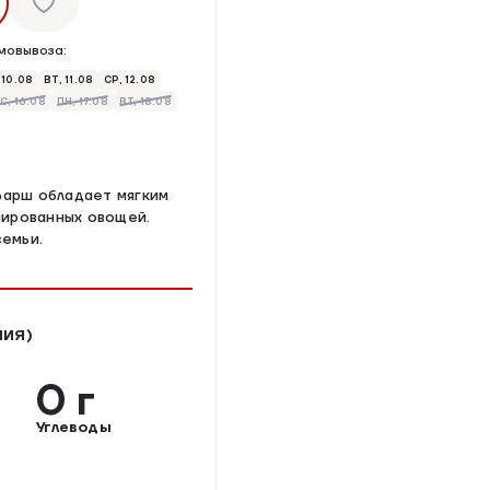
мовывоза:
 10.08
ВТ, 11.08
СР, 12.08
С, 16.08
ПН, 17.08
ВТ, 18.08
фарш обладает мягким
шированных овощей.
семьи.
НИЯ)
0 г
Углеводы