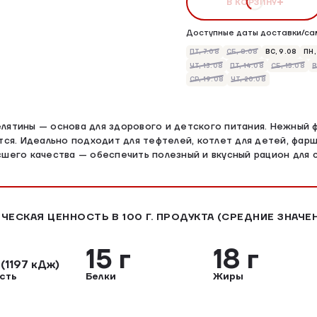
В КОРЗИНУ
Доступные даты доставки/са
ПТ, 7.08
СБ, 8.08
ВС, 9.08
ПН,
ЧТ, 13.08
ПТ, 14.08
СБ, 15.08
В
СР, 19.08
ЧТ, 20.08
лятины — основа для здорового и детского питания. Нежный 
ется. Идеально подходит для тефтелей, котлет для детей, фар
сшего качества — обеспечить полезный и вкусный рацион для 
ЧЕСКАЯ ЦЕННОСТЬ В 100 Г. ПРОДУКТА (СРЕДНИЕ ЗНАЧЕ
л
15 г
18 г
(1197 кДж)
сть
Белки
Жиры