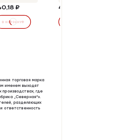
40,18 ₽
420,00 ₽
258,3
В КОРЗИНУ
В КОРЗИНУ
В КОР
енная торговая марка
им именем выходят
х производствах, где
брика „Северная“».
телей, разделяющих
 и ответственность