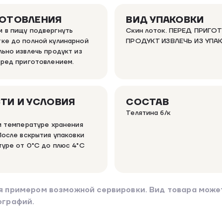
ГОТОВЛЕНИЯ
ВИД УПАКОВКИ
 в пищу подвергнуть
Скин лоток. ПЕРЕД ПРИГ
ке до полной кулинарной
ПРОДУКТ ИЗВЛЕЧЬ ИЗ УПА
ьно извлечь продукт из
еред приготовлением.
ТИ И УСЛОВИЯ
СОСТАВ
Телятина б/к
ри температуре хранения
После вскрытия упаковки
туре от 0°C до плюс 4°C
я примером возможной сервировки. Вид товара может
ографий.