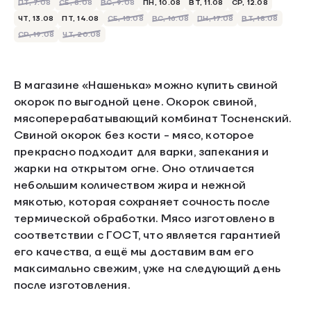
ПТ, 7.08
СБ, 8.08
ВС, 9.08
ПН, 10.08
ВТ, 11.08
СР, 12.08
ЧТ, 13.08
ПТ, 14.08
СБ, 15.08
ВС, 16.08
ПН, 17.08
ВТ, 18.08
СР, 19.08
ЧТ, 20.08
В магазине «Нашенька» можно купить свиной
окорок по выгодной цене. Окорок свиной,
мясоперерабатывающий комбинат Тосненский.
Свиной окорок без кости - мясо, которое
прекрасно подходит для варки, запекания и
жарки на открытом огне. Оно отличается
небольшим количеством жира и нежной
мякотью, которая сохраняет сочность после
термической обработки. Мясо изготовлено в
соответствии с ГОСТ, что является гарантией
его качества, а ещё мы доставим вам его
максимально свежим, уже на следующий день
после изготовления.