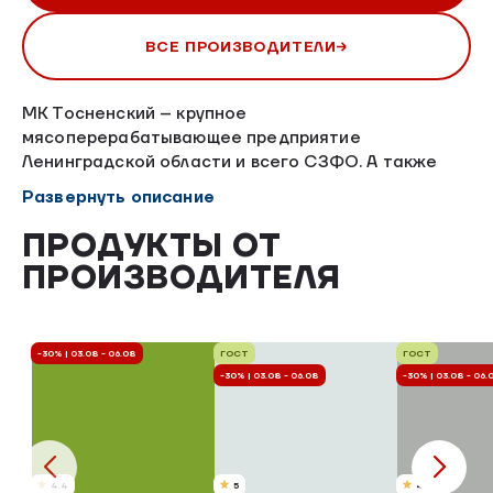
ВСЕ ПРОИЗВОДИТЕЛИ
МК Тосненский – крупное
мясоперерабатывающее предприятие
Ленинградской области и всего СЗФО. А также
это наш добрый сосед из Тосненского района и
Развернуть описание
партнер, который предлагает свежую свинину,
произведенную по ГОСТ в безопасной вакуумной
ПРОДУКТЫ ОТ
упаковке сразу с производства.
ПРОИЗВОДИТЕЛЯ
-30% | 03.08 - 06.08
ГОСТ
ГОСТ
-30% | 03.08 - 06.08
-30% | 03.08 - 06.
4.4
5
4.8