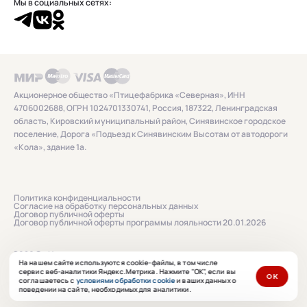
Мы в социальных сетях:
Акционерное общество «Птицефабрика «Северная», ИНН
4706002688, ОГРН 1024701330741, Россия, 187322, Ленинградская
область, Кировский муниципальный район, Синявинское городское
поселение, Дорога «Подъезд к Синявинским Высотам от автодороги
«Кола», здание 1а.
Политика конфиденциальности
Согласие на обработку персональных данных
Договор публичной оферты
Договор публичной оферты программы лояльности 20.01.2026
2026 © «Нашенька»
На нашем сайте используются cookie-файлы, в том числе
сервис веб-аналитики Яндекс.Метрика. Нажмите "ОК", если вы
ОК
соглашаетесь с
условиями обработки cookie
и ваших данных о
Сайт сделан в
ibrush.ru
поведении на сайте, необходимых для аналитики.