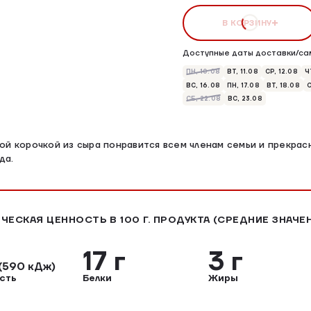
В КОРЗИНУ
Доступные даты доставки/са
ПН, 10.08
ВТ, 11.08
СР, 12.08
Ч
ВС, 16.08
ПН, 17.08
ВТ, 18.08
С
СБ, 22.08
ВС, 23.08
ой корочкой из сыра понравится всем членам семьи и прекрас
да.
ЧЕСКАЯ ЦЕННОСТЬ В 100 Г. ПРОДУКТА (СРЕДНИЕ ЗНАЧЕ
17 г
3 г
(590 кДж)
сть
Белки
Жиры