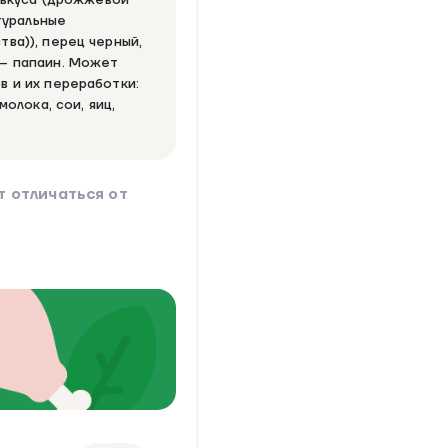
атуральные
ва)), перец черный,
– папаин. Может
 и их переработки:
молока, сои, яиц,
 отличаться от