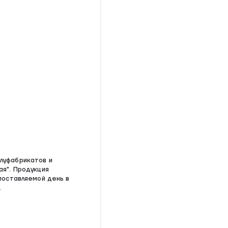
луфабрикатов и
ая". Продукция
поставляемой день в
.