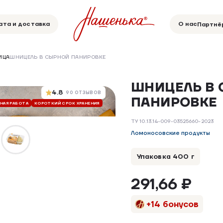
ата и доставка
О нас
Партнё
ИЦА
ШНИЦЕЛЬ В СЫРНОЙ ПАНИРОВКЕ
ШНИЦЕЛЬ В
4.8
90 ОТЗЫВОВ
ПАНИРОВКЕ
ЧНАЯ РАБОТА
КОРОТКИЙ СРОК ХРАНЕНИЯ
БЕЗ ДОБАВОК
БЕЗ ГМО
РУЧНАЯ РАБ
ТУ 10.13.14-009-03525660-2023
Ломоносовские продукты
Упаковка 400 г
291,66 ₽
+14 бонусов