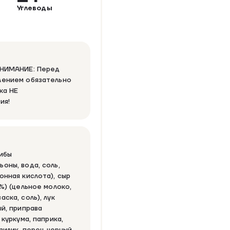
Углеводы
ВНИМАНИЕ: Перед
лением обязательно
ка НЕ
ия!
ибы
оны, вода, соль,
онная кислота), сыр
%) (цельное молоко,
ска, соль), лук
ый, приправа
 куркума, паприка,
азилик, перец черный,