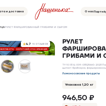
ата и доставка
О нас
Партнё
ИЦА
РУЛЕТ ФАРШИРОВАННЫЙ ГРИБАМИ И СЫРОМ
РУЛЕТ
4.7
15 ОТЗЫВОВ
ФАРШИРОВ
ЧНАЯ РАБОТА
КОРОТКИЙ СРОК ХРАНЕНИЯ
БЕЗ ДОБАВОК
БЕЗ ГМО
РУЧНАЯ РАБ
ГРИБАМИ И
ТУ 10.13.14-009-03525660-2023 П
цыплят-бройлеров, фаршированны
Ломоносовские продукты
Упаковка 1,20 кг
946,50 ₽