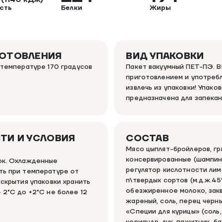
сть
Белки
Жиры
ГОТОВЛЕНИЯ
ВИД УПАКОВКИ
 температуре 170 градусов
Пакет вакуумный ПЕТ-ПЭ. 
приготовлением и употреб
извлечь из упаковки! Упаков
предназначена для запекан
ТИ И УСЛОВИЯ
СОСТАВ
Мясо цыплят-бройлеров, гр
консервированные (шампинь
ок. Охлажденные
регулятор кислотности лим
ть при температуре от
п\твердых сортов (м.д.ж.45
вскрытия упаковки хранить
обезжиренное молоко, заква
 2°C до +2°C не более 12
жареный, соль, перец черн
«Специи для курицы» (соль,
кориандр, лук, пажитник, б