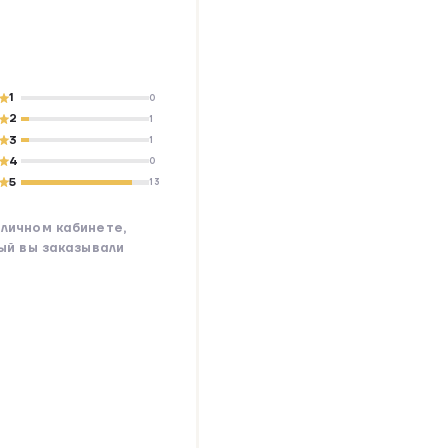
1
0
2
1
3
1
4
0
5
13
личном кабинете,
рый вы заказывали