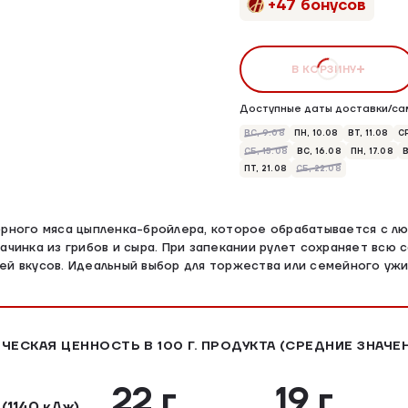
+47 бонусов
В КОРЗИНУ
Доступные даты доставки/са
ВС, 9.08
ПН, 10.08
ВТ, 11.08
СР
СБ, 15.08
ВС, 16.08
ПН, 17.08
В
ПТ, 21.08
СБ, 22.08
орного мяса цыпленка-бройлера, которое обрабатывается с лю
ачинка из грибов и сыра. При запекании рулет сохраняет всю с
ей вкусов. Идеальный выбор для торжества или семейного ужи
ЧЕСКАЯ ЦЕННОСТЬ В 100 Г. ПРОДУКТА (СРЕДНИЕ ЗНАЧЕ
л
22 г
19 г
(1140 кДж)