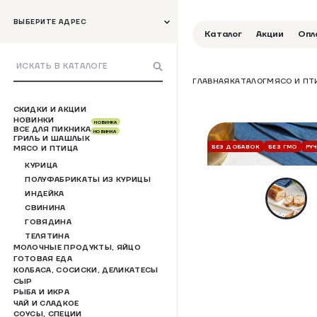
ВЫБЕРИТЕ АДРЕС
Каталог
Акции
Опл
ГЛАВНАЯ
КАТАЛОГ
МЯСО И ПТ
СКИДКИ И АКЦИИ
НОВИНКИ
НОВИНКА
ВСЕ ДЛЯ ПИКНИКА
НОВИНКА
ГРИЛЬ И ШАШЛЫК
БЕЗ ДОБАВОК
БЕЗ ГМО
РУ
МЯСО И ПТИЦА
КУРИЦА
ПОЛУФАБРИКАТЫ ИЗ КУРИЦЫ
ИНДЕЙКА
СВИНИНА
ГОВЯДИНА
ТЕЛЯТИНА
МОЛОЧНЫЕ ПРОДУКТЫ, ЯЙЦО
ГОТОВАЯ ЕДА
КОЛБАСА, СОСИСКИ, ДЕЛИКАТЕСЫ
СЫР
РЫБА И ИКРА
ЧАЙ И СЛАДКОЕ
СОУСЫ, СПЕЦИИ