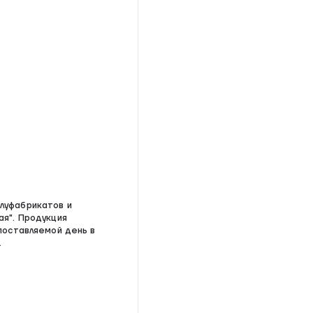
луфабрикатов и
ая". Продукция
поставляемой день в
.