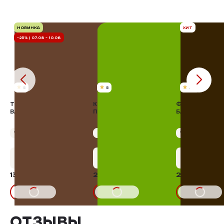
НОВИНКА
ХИТ
-25% | 07.08 - 10.08
5
5
4.8
ТВОРОЖНАЯ МАССА
КРЫЛЫШКИ КУРИНЫЕ
ФИЛЕ ГРУДКИ
ВАНИЛЬНАЯ
ПО-МЕКСИКАНСКИ
БЛЮ
Упаковка 400 г
Упаковка 180 г
Упаковка 400 г
+6 бонусов
+10 бонусов
+14 бону
134,25 ₽
201,60 ₽
280,11 ₽
25%
179,00₽
311,23₽
В КОРЗИНУ
В КОРЗИНУ
В КОРЗИНУ
ОТЗЫВЫ