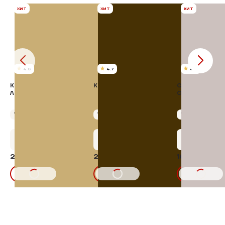
ХИТ
ХИТ
ХИТ
4.8
4.7
4.8
КОТЛЕТЫ
КОТЛЕТЫ ПО-КИЕВСКИ
СТРИПСЫ КАРР
ЛОМОНОСОВСКИЕ
ОВСЯНЫХ ХЛО
Упаковка 400 г
Упаковка 400 г
Упаковка 300 г
+12 бонусов
+12 бонусов
+9 бонус
242,77 ₽
253,66 ₽
180,20 ₽
15%
15%
285,62₽
298,42₽
212,0
В КОРЗИНУ
В КОРЗИНУ
В КОРЗИНУ