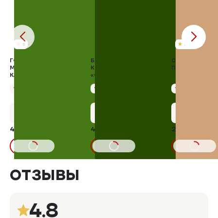
5
4.8
ГОЛЕНЬ КУРИНАЯ В
БЕДРО БЕЗ КОЖИ НА
СЫР "МОЦАРЕ
МАРИНАДЕ ПО-
КОСТИ В МАРИНАДЕ
ПИЦЦЫ"
КАВКАЗСКИ С КИНЗОЙ
«СЛАДКИЙ ЧИЛИ»
Упаковка 900 г
Упаковка 900 г
Упаковка 250 г
+20 бонусов
+21 бонус
+11 бону
412,09 ₽
421,70 ₽
223,86 ₽
319,8
В КОРЗИНУ
В КОРЗИНУ
В КОРЗИНУ
ОТЗЫВЫ
4.8