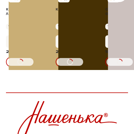
КОТЛЕТЫ
КОТЛЕТЫ ПО-КИЕВСКИ
СТРИПСЫ КАРР
ЛОМОНОСОВСКИЕ
ОВСЯНЫХ ХЛО
Упаковка 400 г
Упаковка 400 г
Упаковка 300 г
+12 бонусов
+12 бонусов
+9 бонус
242,77 ₽
253,66 ₽
180,20 ₽
15%
15%
285,62₽
298,42₽
212,0
В КОРЗИНУ
В КОРЗИНУ
В КОРЗИНУ