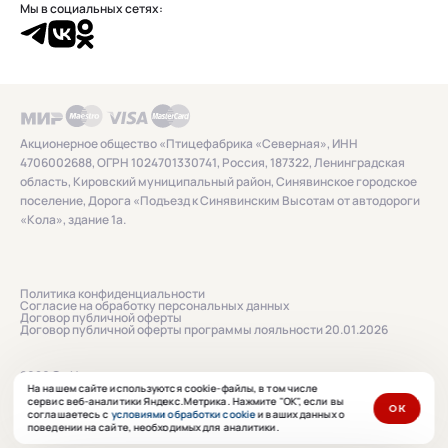
Мы в социальных сетях:
Акционерное общество «Птицефабрика «Северная», ИНН
4706002688, ОГРН 1024701330741, Россия, 187322, Ленинградская
область, Кировский муниципальный район, Синявинское городское
поселение, Дорога «Подъезд к Синявинским Высотам от автодороги
«Кола», здание 1а.
Политика конфиденциальности
Согласие на обработку персональных данных
Договор публичной оферты
Договор публичной оферты программы лояльности 20.01.2026
2026 © «Нашенька»
На нашем сайте используются cookie-файлы, в том числе
сервис веб-аналитики Яндекс.Метрика. Нажмите "ОК", если вы
ОК
соглашаетесь с
условиями обработки cookie
и ваших данных о
Сайт сделан в
ibrush.ru
поведении на сайте, необходимых для аналитики.