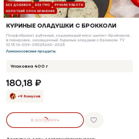
БЕЗ ДОБАВОК
БЕЗ ГМО
РУЧНАЯ РАБОТА
КОРОТКИЙ СРОК ХРАНЕНИЯ
КУРИНЫЕ ОЛАДУШКИ С БРОККОЛИ
Полуфабрикат рубленый, содержащий мясо цыплят-бройлеров,
в панировке, охлажденный. Куриные оладушки с брокколи. ТУ
10.13.14-009-03525660-2023
Ломоносовские продукты
Упаковка 400 г
180,18 ₽
+9 бонусов
В КОРЗИНУ