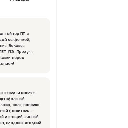
контейнер ПП с
щей салфеткой,
ния. Валовая
 ПЕТ-ПЭ. Продукт
аковки перед
лением!
жа грудки цыплят-
артофельный,
ланж, соль, паприка
стей (носитель -
ей и специй, винный
роп, плодово-ягодный