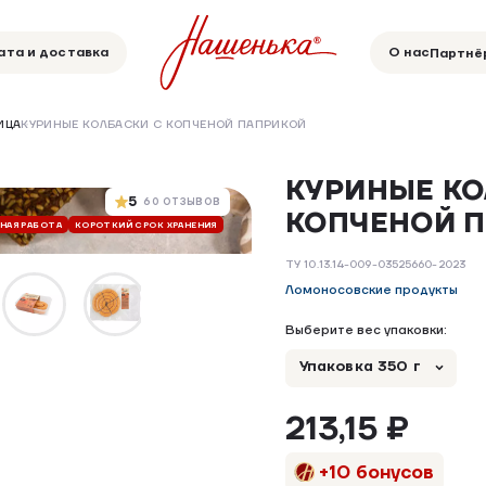
ата и доставка
О нас
Партнё
ИЦА
КУРИНЫЕ КОЛБАСКИ С КОПЧЕНОЙ ПАПРИКОЙ
КУРИНЫЕ КО
5
60 ОТЗЫВОВ
КОПЧЕНОЙ 
ЧНАЯ РАБОТА
КОРОТКИЙ СРОК ХРАНЕНИЯ
БЕЗ ДОБАВОК
БЕЗ ГМО
РУЧНАЯ РАБ
ТУ 10.13.14-009-03525660-2023
Ломоносовские продукты
Выберите вес упаковки:
Упаковка 350 г
213,15 ₽
+10 бонусов