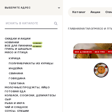
ВЫБЕРИТЕ АДРЕС
Каталог
Акции
Опл
ГЛАВНАЯ
КАТАЛОГ
МЯСО И ПТ
СКИДКИ И АКЦИИ
НОВИНКИ
НОВИНКА
ВСЕ ДЛЯ ПИКНИКА
НОВИНКА
ГРИЛЬ И ШАШЛЫК
БЕЗ ДОБАВОК
БЕЗ ГМО
РУ
МЯСО И ПТИЦА
КУРИЦА
ПОЛУФАБРИКАТЫ ИЗ КУРИЦЫ
ИНДЕЙКА
СВИНИНА
ГОВЯДИНА
ТЕЛЯТИНА
МОЛОЧНЫЕ ПРОДУКТЫ, ЯЙЦО
ГОТОВАЯ ЕДА
КОЛБАСА, СОСИСКИ, ДЕЛИКАТЕСЫ
СЫР
РЫБА И ИКРА
ЧАЙ И СЛАДКОЕ
СОУСЫ, СПЕЦИИ