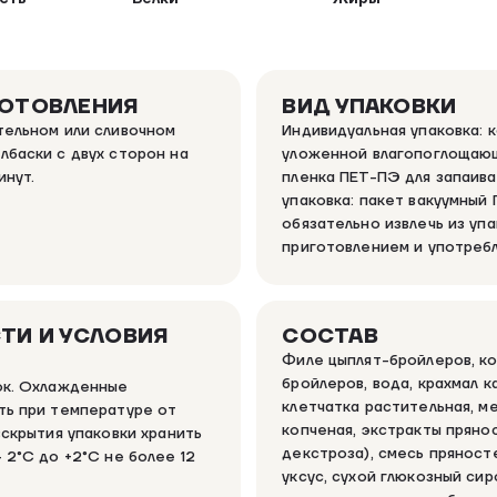
ГОТОВЛЕНИЯ
ВИД УПАКОВКИ
тельном или сливочном
Индивидуальная упаковка: 
лбаски с двух сторон на
уложенной влагопоглощаю
инут.
пленка ПЕТ-ПЭ для запаива
упаковка: пакет вакуумный
обязательно извлечь из уп
приготовлением и употреб
ТИ И УСЛОВИЯ
СОСТАВ
Филе цыплят-бройлеров, ко
бройлеров, вода, крахмал к
ок. Охлажденные
клетчатка растительная, ме
ть при температуре от
копченая, экстракты пряно
вскрытия упаковки хранить
декстроза), смесь пряност
 2°C до +2°C не более 12
уксус, сухой глюкозный си