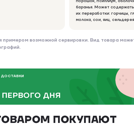
порошок, псиллиум, оболоч
баранья. Может содержать
их переработки: горчицы, г
молока, сои, яиц, сельдерея
я примером возможной сервировки. Вид товара может
ографий.
 ДОСТАВКИ
 ПЕРВОГО ДНЯ
ТОВАРОМ ПОКУПАЮТ