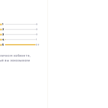
1
0
2
0
3
0
4
1
5
59
личном кабинете,
рый вы заказывали