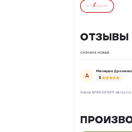
В КОРЗИНУ
ОТЗЫВЫ
СНАЧАЛА НОВЫЕ
Миляуша Дроненк
Д
5
Заказ №382092
11 августа
ПРОИЗВ