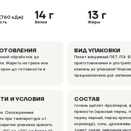
14 г
13 г
(760 кДж)
сть
Белки
Жиры
ГОТОВЛЕНИЯ
ВИД УПАКОВКИ
ской обработке до
Пакет вакуумный ПЕТ-ПЭ. 
и. Жарить на гриле или
приготовлением и употреб
торон до готовности в
извлечь из упаковки! Упаков
т
предназначена для запекан
ТИ И УСЛОВИЯ
СОСТАВ
голень цыплят-бройлеров, 
пряности (красный перец, п
ок. Охлажденные
перец черный, перец красны
ть при температуре от
кориандр), соль, дрожжевы
скрытия упаковки хранить
томат, сахар, лимонная кис
 2°C до +2°C не более 12