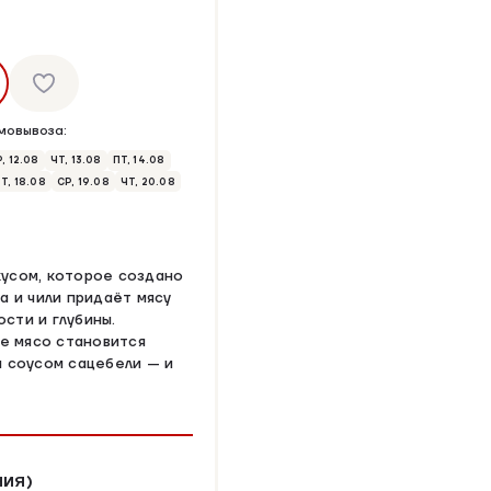
мовывоза:
, 12.08
ЧТ, 13.08
ПТ, 14.08
Т, 18.08
СР, 19.08
ЧТ, 20.08
кусом, которое создано
а и чили придаёт мясу
сти и глубины.
ое мясо становится
и соусом сацебели — и
НИЯ)