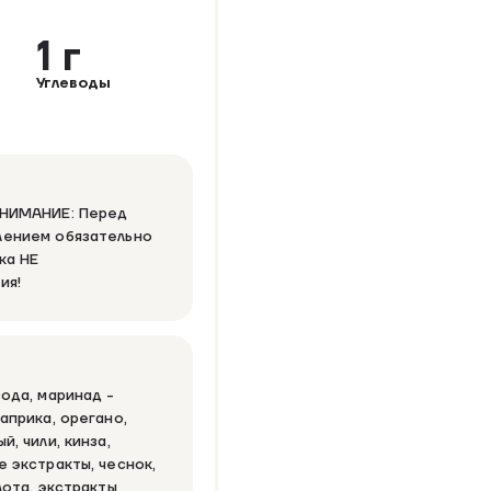
1 г
Углеводы
ВНИМАНИЕ: Перед
лением обязательно
ка НЕ
ия!
вода, маринад -
априка, орегано,
й, чили, кинза,
е экстракты, чеснок,
лота, экстракты