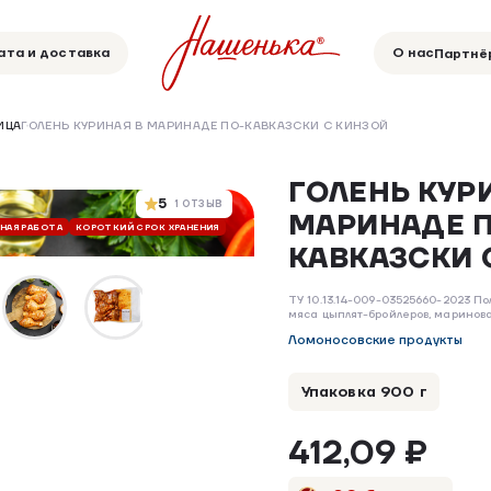
ата и доставка
О нас
Партнё
ИЦА
ГОЛЕНЬ КУРИНАЯ В МАРИНАДЕ ПО-КАВКАЗСКИ С КИНЗОЙ
ГОЛЕНЬ КУР
5
1 ОТЗЫВ
МАРИНАДЕ 
ЧНАЯ РАБОТА
КОРОТКИЙ СРОК ХРАНЕНИЯ
БЕЗ ДОБАВОК
БЕЗ ГМО
РУЧНАЯ РАБ
КАВКАЗСКИ 
ТУ 10.13.14-009-03525660-2023 П
мяса цыплят-бройлеров, маринов
Ломоносовские продукты
Упаковка 900 г
412,09 ₽