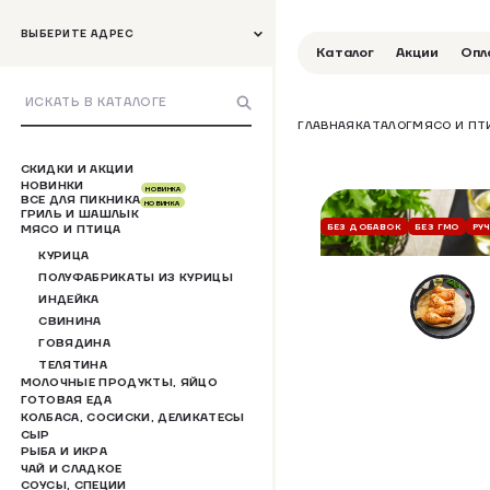
ВЫБЕРИТЕ АДРЕС
Каталог
Акции
Опл
ГЛАВНАЯ
КАТАЛОГ
МЯСО И ПТ
СКИДКИ И АКЦИИ
НОВИНКИ
НОВИНКА
ВСЕ ДЛЯ ПИКНИКА
НОВИНКА
ГРИЛЬ И ШАШЛЫК
БЕЗ ДОБАВОК
БЕЗ ГМО
РУ
МЯСО И ПТИЦА
КУРИЦА
ПОЛУФАБРИКАТЫ ИЗ КУРИЦЫ
ИНДЕЙКА
СВИНИНА
ГОВЯДИНА
ТЕЛЯТИНА
МОЛОЧНЫЕ ПРОДУКТЫ, ЯЙЦО
ГОТОВАЯ ЕДА
КОЛБАСА, СОСИСКИ, ДЕЛИКАТЕСЫ
СЫР
РЫБА И ИКРА
ЧАЙ И СЛАДКОЕ
СОУСЫ, СПЕЦИИ