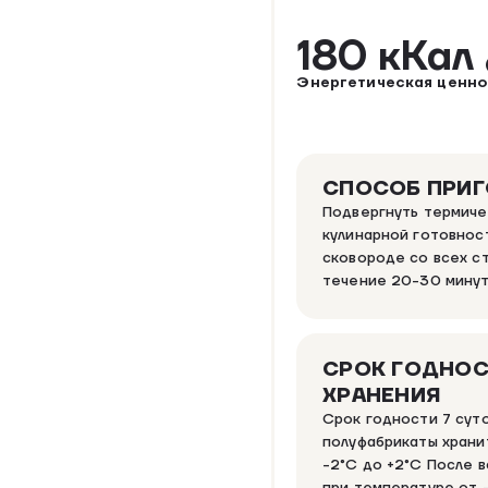
180 кКал
Энергетическая ценно
СПОСОБ ПРИ
Подвергнуть термиче
кулинарной готовност
сковороде со всех с
течение 20-30 мину
СРОК ГОДНОС
ХРАНЕНИЯ
Срок годности 7 сут
полуфабрикаты храни
-2°C до +2°C После в
при температуре от –