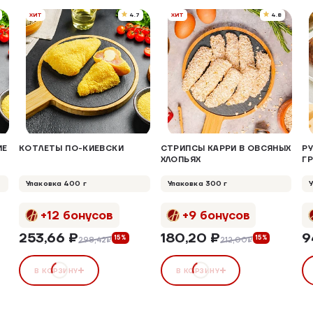
ХИТ
4.7
ХИТ
4.8
ИЕ
КОТЛЕТЫ ПО-КИЕВСКИ
СТРИПСЫ КАРРИ В ОВСЯНЫХ
Р
ХЛОПЬЯХ
Г
Упаковка 400 г
Упаковка 300 г
+12 бонусов
+9 бонусов
253,66 ₽
180,20 ₽
9
15%
15%
298,42₽
212,00₽
В КОРЗИНУ
В КОРЗИНУ