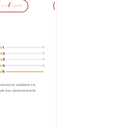
В КОРЗИНУ
В КОРЗИНУ
В КОР
1
0
2
0
3
0
4
0
5
1
личном кабинете,
рый вы заказывали