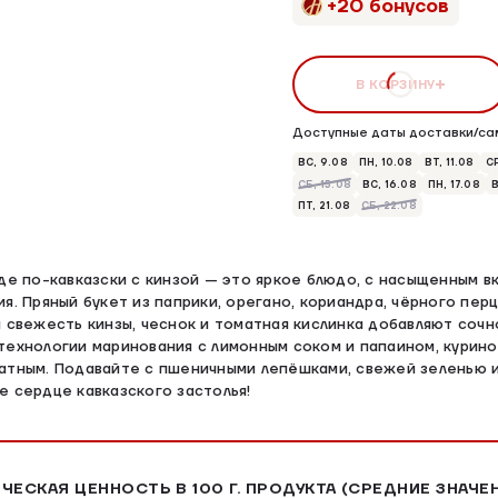
+20 бонусов
В КОРЗИНУ
Доступные даты доставки/са
ВС, 9.08
ПН, 10.08
ВТ, 11.08
СР
СБ, 15.08
ВС, 16.08
ПН, 17.08
В
ПТ, 21.08
СБ, 22.08
аде по-кавказски с кинзой — это яркое блюдо, с насыщенным в
я. Пряный букет из паприки, орегано, кориандра, чёрного перц
 свежесть кинзы, чеснок и томатная кислинка добавляют сочно
технологии маринования с лимонным соком и папаином, курин
атным. Подавайте с пшеничными лепёшками, свежей зеленью 
е сердце кавказского застолья!
ЧЕСКАЯ ЦЕННОСТЬ В 100 Г. ПРОДУКТА (СРЕДНИЕ ЗНАЧЕ