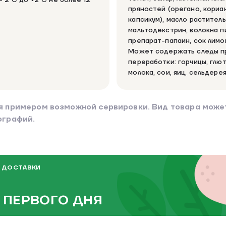
пряностей (орегано, кориан
капсикум), масло раститель
мальтодекстрин, волокна 
препарат-папаин, сок лимо
Может содержать следы пр
переработки: горчицы, глют
молока, сои, яиц, сельдерея
я примером возможной сервировки. Вид товара может
ографий.
 ДОСТАВКИ
 ПЕРВОГО ДНЯ