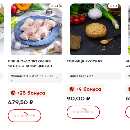
4.6
4.9
СПИННО-ЛОПАТОЧНАЯ
ГОРЧИЦА РУССКАЯ
И
ЧАСТЬ СПИНКИ ЦЫПЛЯТ-
ФИ
БРОЙЛЕРОВ ОХЛАЖДЕННАЯ
О
Упаковка 5,00 кг
Упаковка 170 г
95,90 ₽/
кг
+4 бонуса
+23 бонуса
90,00 ₽
6
479,50 ₽
В КОРЗИНУ
В КОРЗИНУ