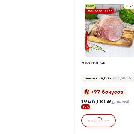
ГОСТ
4.9
-30% | 03.08 - 06.08
ОКОРОК Б/К
Упаковка 4,00 кг
486,50 ₽/кг
+97 бонусов
1946,00 ₽
2780,00₽
30%
В КОРЗИНУ