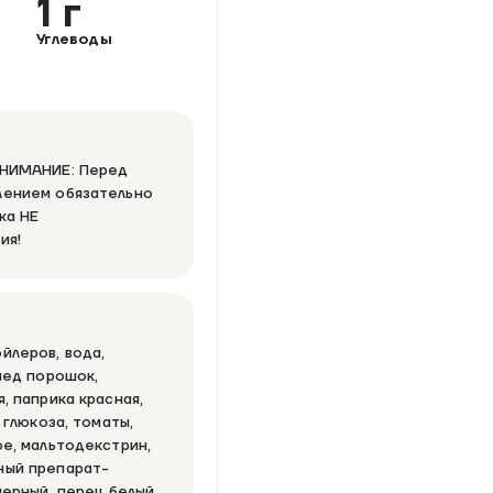
1 г
Углеводы
ВНИМАНИЕ: Перед
лением обязательно
ка НЕ
ия!
йлеров, вода,
мед порошок,
, паприка красная,
 глюкоза, томаты,
ое, мальтодекстрин,
ный препарат-
черный, перец белый.