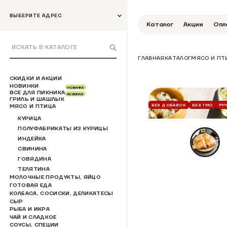
ВЫБЕРИТЕ АДРЕС
Каталог
Акции
Опл
ГЛАВНАЯ
КАТАЛОГ
МЯСО И ПТ
СКИДКИ И АКЦИИ
НОВИНКИ
НОВИНКА
ВСЕ ДЛЯ ПИКНИКА
НОВИНКА
ГРИЛЬ И ШАШЛЫК
БЕЗ ДОБАВОК
БЕЗ ГМО
РУ
МЯСО И ПТИЦА
КУРИЦА
ПОЛУФАБРИКАТЫ ИЗ КУРИЦЫ
ИНДЕЙКА
СВИНИНА
ГОВЯДИНА
ТЕЛЯТИНА
МОЛОЧНЫЕ ПРОДУКТЫ, ЯЙЦО
ГОТОВАЯ ЕДА
КОЛБАСА, СОСИСКИ, ДЕЛИКАТЕСЫ
СЫР
РЫБА И ИКРА
ЧАЙ И СЛАДКОЕ
СОУСЫ, СПЕЦИИ