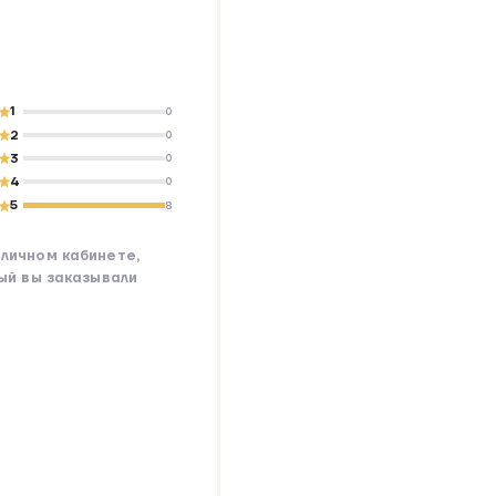
1
0
2
0
3
0
4
0
5
8
личном кабинете,
рый вы заказывали