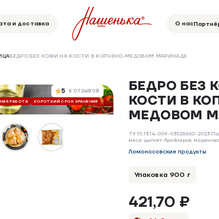
ата и доставка
О нас
Партнё
ИЦА
БЕДРО БЕЗ КОЖИ НА КОСТИ В КОПЧЕНО-МЕДОВОМ МАРИНАДЕ
БЕДРО БЕЗ 
5
8 ОТЗЫВОВ
КОСТИ В КО
ЧНАЯ РАБОТА
КОРОТКИЙ СРОК ХРАНЕНИЯ
БЕЗ ДОБАВОК
БЕЗ ГМО
РУЧНАЯ РАБ
МЕДОВОМ М
ТУ 10.13.14-009-03525660-2023 П
мяса цыплят-бройлеров, маринов
Ломоносовские продукты
Упаковка 900 г
421,70 ₽