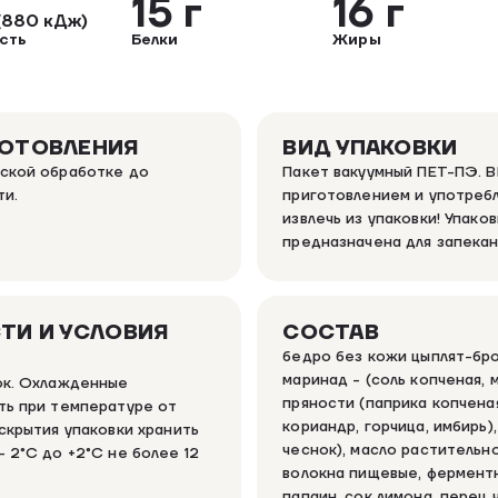
15 г
16 г
(880 кДж)
сть
Белки
Жиры
ГОТОВЛЕНИЯ
ВИД УПАКОВКИ
ской обработке до
Пакет вакуумный ПЕТ-ПЭ. 
ти.
приготовлением и употреб
извлечь из упаковки! Упаков
предназначена для запекан
ТИ И УСЛОВИЯ
СОСТАВ
бедро без кожи цыплят-бро
маринад - (соль копченая, 
ок. Охлажденные
пряности (паприка копченая
ть при температуре от
кориандр, горчица, имбирь),
скрытия упаковки хранить
чеснок), масло растительн
 2°C до +2°C не более 12
волокна пищевые, фермент
папаин, сок лимона, перец 