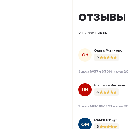
ОТЗЫВЫ
СНАЧАЛА НОВЫЕ
Ольга Ульянова
ОУ
5
Заказ №374836
14 июля 2
Наталия Иванова
НИ
5
Заказ №369563
23 июня 20
Ольга Мицун
ОМ
5