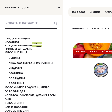
ВЫБЕРИТЕ АДРЕС
Каталог
Акции
Опл
ГЛАВНАЯ
КАТАЛОГ
МЯСО И ПТ
СКИДКИ И АКЦИИ
НОВИНКИ
НОВИНКА
ВСЕ ДЛЯ ПИКНИКА
НОВИНКА
ГРИЛЬ И ШАШЛЫК
БЕЗ ГМО
ОХЛАЖДЕННЫЙ ПРО
МЯСО И ПТИЦА
КУРИЦА
ПОЛУФАБРИКАТЫ ИЗ КУРИЦЫ
ИНДЕЙКА
СВИНИНА
ГОВЯДИНА
ТЕЛЯТИНА
МОЛОЧНЫЕ ПРОДУКТЫ, ЯЙЦО
ГОТОВАЯ ЕДА
КОЛБАСА, СОСИСКИ, ДЕЛИКАТЕСЫ
СЫР
РЫБА И ИКРА
ЧАЙ И СЛАДКОЕ
СОУСЫ, СПЕЦИИ