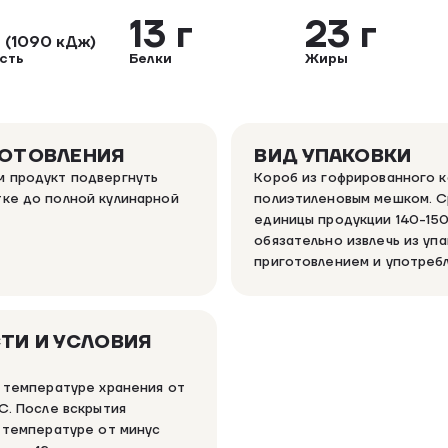
л
13 г
23 г
(1090 кДж)
сть
Белки
Жиры
ГОТОВЛЕНИЯ
ВИД УПАКОВКИ
 продукт подвергнуть
Короб из гофрированного к
ке до полной кулинарной
полиэтиленовым мешком. С
единицы продукции 140-150
обязательно извлечь из уп
приготовлением и употреб
ТИ И УСЛОВИЯ
и температуре хранения от
C. После вскрытия
и температуре от минус