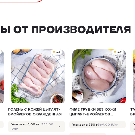
Ы ОТ ПРОИЗВОДИТЕЛЯ
4.9
4.9
ГОЛЕНЬ С КОЖЕЙ ЦЫПЛЯТ-
ФИЛЕ ГРУДКИ БЕЗ КОЖИ
Т
Я
БРОЙЛЕРОВ ОХЛАЖДЕННАЯ
ЦЫПЛЯТ-БРОЙЛЕРОВ
БР
ОХЛАЖДЕННОЕ
П
О
Упаковка 5,00 кг
Упаковка 750 г
569,00 ₽/кг
345,00
₽/кг
к