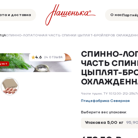
ата и доставка
О нас
Партнё
ИЦА
СПИННО-ЛОПАТОЧНАЯ ЧАСТЬ СПИНКИ ЦЫПЛЯТ-БРОЙЛЕРОВ ОХЛАЖДЕН
СПИННО-ЛО
4.6
24 ОТЗЫВА
ЧАСТЬ СПИН
ДУКТ
БЕЗ ГМО
ОХЛАЖДЕННЫЙ ПРОДУКТ
ЦЫПЛЯТ-БР
ОХЛАЖДЕНН
Части тушек. ТУ 10.12.00-212-234
Птицефабрика Северная
Выберите вес упаковки:
Упаковка 5,00 кг
95,90