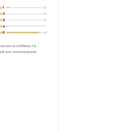
1
2
2
0
3
0
4
1
5
21
личном кабинете,
рый вы заказывали