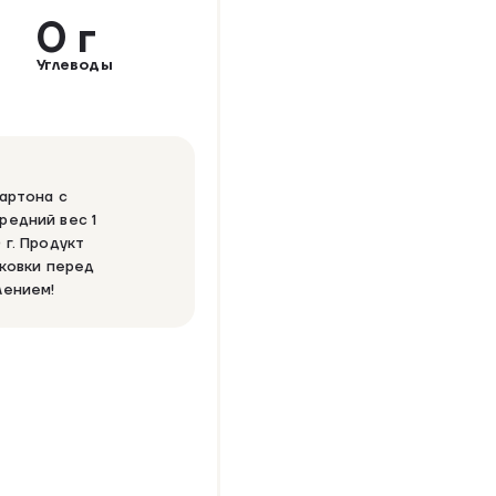
0 г
Углеводы
артона с
редний вес 1
 г. Продукт
аковки перед
лением!