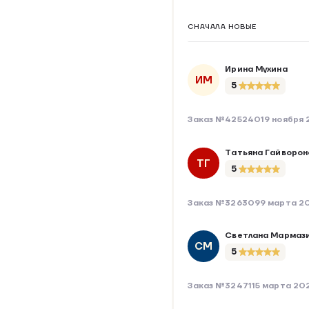
СНАЧАЛА НОВЫЕ
Ирина Мухина
ИМ
5
Заказ №425240
19 ноября
Татьяна Гайворон
ТГ
5
Заказ №326309
9 марта 2
Светлана Мармаз
СМ
5
Заказ №324711
5 марта 20