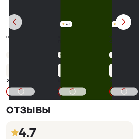
4.5
5
ПАРМЕЗАН КОЛОТЫЙ
КУРИНЫЕ ОЛАДУШКИ С
ЧЕЧИЛ-ЛАПША
ГРИБАМИ И ЛУКОМ
СЛИВОЧНЫЙ
Упаковка 80 г
Упаковка 400 г
Упаковка 150 г
+10 бонусов
+7 бонусов
+13 бону
212,20 ₽
158,87 ₽
275,00 ₽
15%
186,90₽
В КОРЗИНУ
В КОРЗИНУ
В КОРЗИНУ
ОТЗЫВЫ
4.7