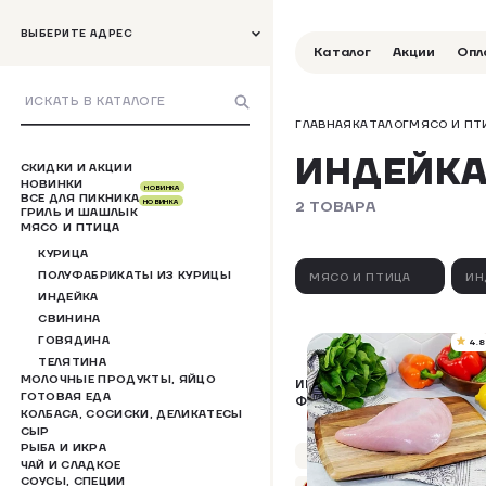
ВЫБЕРИТЕ АДРЕС
Каталог
Акции
Опл
ГЛАВНАЯ
КАТАЛОГ
МЯСО И ПТ
ИНДЕЙК
СКИДКИ И АКЦИИ
НОВИНКИ
НОВИНКА
ВСЕ ДЛЯ ПИКНИКА
2 ТОВАРА
НОВИНКА
ГРИЛЬ И ШАШЛЫК
МЯСО И ПТИЦА
КУРИЦА
ПОЛУФАБРИКАТЫ ИЗ КУРИЦЫ
МЯСО И ПТИЦА
ИН
ИНДЕЙКА
СВИНИНА
ГОВЯДИНА
4.8
ТЕЛЯТИНА
МОЛОЧНЫЕ ПРОДУКТЫ, ЯЙЦО
ИНДЕЙКА ФЕРМЕРСКАЯ
ГОТОВАЯ ЕДА
ФИЛЕ ГРУДКИ Б/К
КОЛБАСА, СОСИСКИ, ДЕЛИКАТЕСЫ
ОХЛАЖДЕННОЕ
СЫР
РЫБА И ИКРА
Упаковка 400 г
ЧАЙ И СЛАДКОЕ
СОУСЫ, СПЕЦИИ