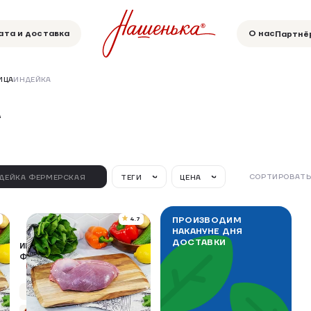
ата и доставка
О нас
Партнё
ИЦА
ИНДЕЙКА
А
СОРТИРОВАТЬ
ДЕЙКА ФЕРМЕРСКАЯ
ТЕГИ
ЦЕНА
ПРОИЗВОДИМ
4.7
НАКАНУНЕ ДНЯ
ДОСТАВКИ
ИНДЕЙКА ФЕРМЕРСКАЯ
ФИЛЕ БЕДРА Б/К
ОХЛАЖДЕННОЕ
Упаковка 400 г