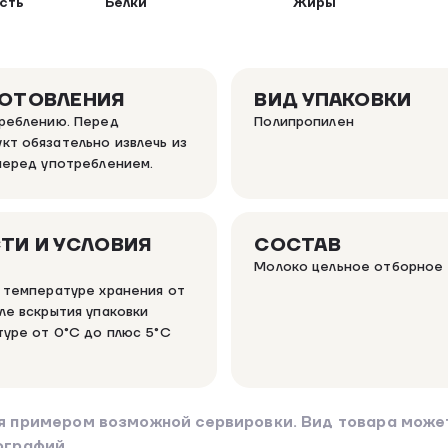
сть
Белки
Жиры
ГОТОВЛЕНИЯ
ВИД УПАКОВКИ
треблению. Перед
Полипропилен
кт обязательно извлечь из
 перед употреблением.
ТИ И УСЛОВИЯ
СОСТАВ
Молоко цельное отборное
и температуре хранения от
ле вскрытия упаковки
туре от 0°C до плюс 5°C
я примером возможной сервировки. Вид товара может
ографий.