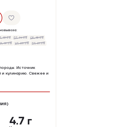
мовывоза:
Т, 13.08
ПТ, 14.08
СБ, 15.08
Р, 19.08
ЧТ, 20.08
ПТ, 21.08
породы. Источник
й и кулинарию. Свежее и
НИЯ)
4.7 г