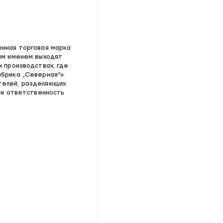
енная торговая марка
им именем выходят
х производствах, где
брика „Северная“».
телей, разделяющих
 и ответственность