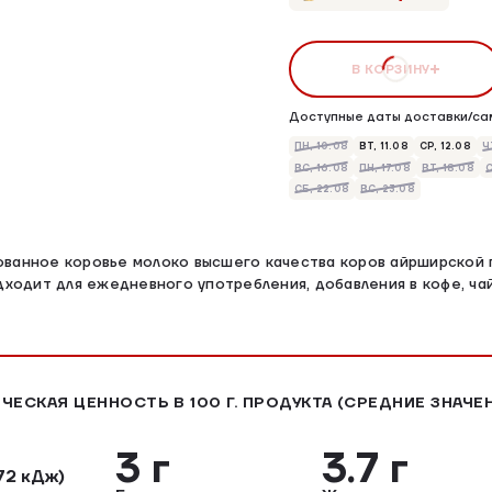
В КОРЗИНУ
Доступные даты доставки/са
ПН, 10.08
ВТ, 11.08
СР, 12.08
Ч
ВС, 16.08
ПН, 17.08
ВТ, 18.08
С
СБ, 22.08
ВС, 23.08
ванное коровье молоко высшего качества коров айрширской 
одходит для ежедневного употребления, добавления в кофе, ча
ЧЕСКАЯ ЦЕННОСТЬ В 100 Г. ПРОДУКТА (СРЕДНИЕ ЗНАЧЕ
3 г
3.7 г
72 кДж)