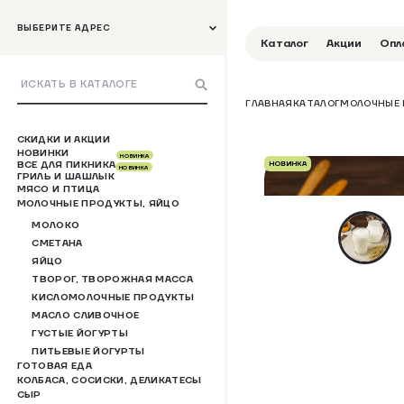
ВЫБЕРИТЕ АДРЕС
Каталог
Акции
Опл
ГЛАВНАЯ
КАТАЛОГ
МОЛОЧНЫЕ 
СКИДКИ И АКЦИИ
НОВИНКИ
НОВИНКА
ВСЕ ДЛЯ ПИКНИКА
НОВИНКА
НОВИНКА
ГРИЛЬ И ШАШЛЫК
МЯСО И ПТИЦА
МОЛОЧНЫЕ ПРОДУКТЫ, ЯЙЦО
МОЛОКО
СМЕТАНА
ЯЙЦО
ТВОРОГ, ТВОРОЖНАЯ МАССА
КИСЛОМОЛОЧНЫЕ ПРОДУКТЫ
МАСЛО СЛИВОЧНОЕ
ГУСТЫЕ ЙОГУРТЫ
ПИТЬЕВЫЕ ЙОГУРТЫ
ГОТОВАЯ ЕДА
КОЛБАСА, СОСИСКИ, ДЕЛИКАТЕСЫ
СЫР