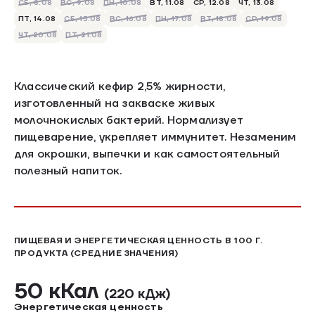
СБ, 8.08
ВС, 9.08
ПН, 10.08
ВТ, 11.08
СР, 12.08
ЧТ, 13.08
ПТ, 14.08
СБ, 15.08
ВС, 16.08
ПН, 17.08
ВТ, 18.08
СР, 19.08
ЧТ, 20.08
ПТ, 21.08
Классический кефир 2,5% жирности,
изготовленный на закваске живых
молочнокислых бактерий. Нормализует
пищеварение, укрепляет иммунитет. Незаменим
для окрошки, выпечки и как самостоятельный
полезный напиток.
ПИЩЕВАЯ И ЭНЕРГЕТИЧЕСКАЯ ЦЕННОСТЬ В 100 Г.
ПРОДУКТА (СРЕДНИЕ ЗНАЧЕНИЯ)
50 кКал
(220 кДж)
Энергетическая ценность