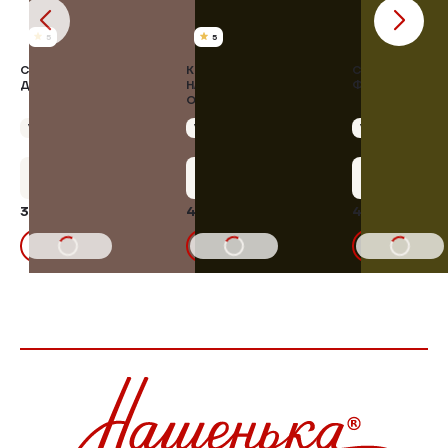
5
5
САЛО СОЛЁНОЕ
КОЛБАСА КРОВЯНАЯ В
САРДЕЛЬКИ
ДОМАШНЕЕ
НАТУРАЛЬНОЙ
ФЕРМЕРСКИЕ
ОБОЛОЧКЕ
Упаковка 350 г
Упаковка 380 г
Упаковка 400 г
+17 бонусов
+20 бонусов
+24 бон
357,70 ₽
409,64 ₽
480,00 ₽
30%
30%
511,00₽
585,20₽
В КОРЗИНУ
В КОРЗИНУ
В КОРЗИНУ