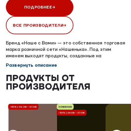
ПОДРОБНЕЕ
ВСЕ ПРОИЗВОДИТЕЛИ
Бренд «Наше с Вами» — это собственная торговая
марка розничной сети «Нашенька». Под этим
именем выходят продукты, созданные на
партнерских производствах, где не используется
Развернуть описание
сырье АО «Птицефабрика „Северная“».
Мы тщательно выбираем производителей,
ПРОДУКТЫ ОТ
разделяющих наши принципы: честность, качество
ПРОИЗВОДИТЕЛЯ
и ответственность перед покупателем.
-30% | 04.08 - 07.08
НОВИНКА
-30% | 06.08 - 07.08