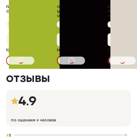
ПАШТЕТ ИЗ ГОВЯДИНЫ
ОКОРОЧОК С КОЖЕЙ
ЙОГУРТ ПИТЬЕ
С ДОБАВЛЕНИЕМ СЫРА
ЦЫПЛЯТ-БРОЙЛЕРОВ
ФРУКТОВЫМ
ОХЛАЖДЕННЫЙ
НАПОЛНИТЕЛЕ
"ЧЕРНИКА"
Упаковка 5,00 кг
298,00 ₽/кг
Упаковка 100 г
Упаковка 500 г
+6 бонусов
+74 бонуса
+8 бонус
129,00 ₽
1490,00 ₽
171,72 ₽
В КОРЗИНУ
В КОРЗИНУ
В КОРЗИНУ
ОТЗЫВЫ
4.9
ПО ОЦЕНКАМ 9 ЧЕЛОВЕК
1
0