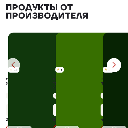
ПРОДУКТЫ ОТ
ПРОИЗВОДИТЕЛЯ
4.8
5
4.9
СМАЛЕЦ "ХУТОРОК" С
КОЛБАСА СЕРВЕЛАТ
КОЛБАСА СЕР
ЗЕЛЕНЬЮ
"БАВАРСКИЙ С
"ВЕНСКИЙ" В/К
ЯЗЫКОМ" В/К
Упаковка 200 г
Индивидуальная упаковка 400г
Упаковка 350 г
+13 бонусов
+29 бонусов
+23 бону
277,00 ₽
596,00 ₽
469,00 ₽