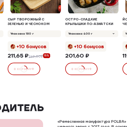
СЫР ТВОРОЖНЫЙ С
ОСТРО-СЛАДКИЕ
Й
ЗЕЛЕНЬЮ И ЧЕСНОКОМ
КРЫЛЫШКИ ПО-АЗИАТСКИ
ЧЕ
Упаковка 180 г
Упаковка 400 г
+10 бонусов
+10 бонусов
211,65 ₽
201,60 ₽
1
15%
249,00₽
В КОРЗИНУ
В КОРЗИНУ
ОДИТЕЛЬ
«Ремесленная мануфактура POLBA» 
цельного зерна с 2017 года. В осно