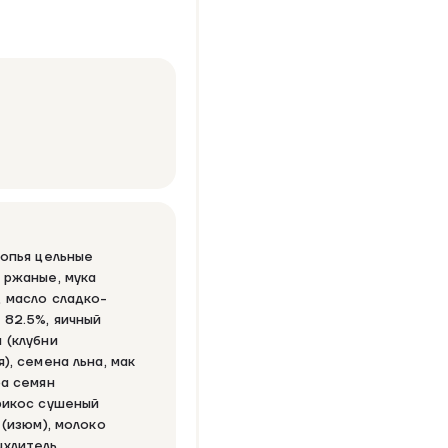
лопья цельные
 ржаные, мука
 масло сладко-
 82.5%, яичный
 (клубни
), семена льна, мак
ра семян
рикос сушеный
 (изюм), молоко
ыхлитель