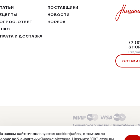
ТАТЬИ
ПОСТАВЩИКИ
ЕЦЕПТЫ
НОВОСТИ
ОПРОС-ОТВЕТ
HORECA
 НАС
ПЛАТА И ДОСТАВКА
+7 (
SHOP
Ежеднев
ОСТАВИ
Акционерное общество «Птицефабрика «С
4706002688, ОГРН 1024701330741, Россия, 
а нашем сайте используются cookie-файлы, в том числе
ных данных
область, Кировский муниципальный район
ервис веб-аналитики Яндекс.Метрика. Нажмите "ОК", если вы