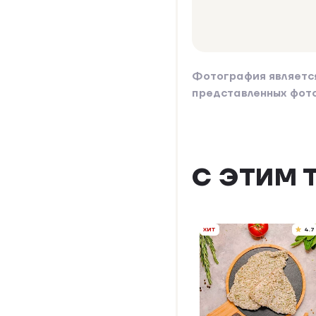
Фотография являетс
представленных фот
С ЭТИМ 
ХИТ
4.7