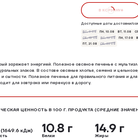
В КОРЗИНУ
Доступные даты доставки/са
ВС, 9.08
ПН, 10.08
ВТ, 11.08
СР
СБ, 15.08
ВС, 16.08
ПН, 17.08
В
ПТ, 21.08
СБ, 22.08
рый заряжает энергией. Полезное овсяное печенье с мультиз
уральных злаков. В составе овсяные хлопья, семена и цельноз
 и сытности. Полезное печенье для правильного питания и для 
дит для завтрака или перекуса в дорогу.
ЧЕСКАЯ ЦЕННОСТЬ В 100 Г. ПРОДУКТА (СРЕДНИЕ ЗНАЧЕ
л
10.8 г
14.9 г
(1649.6 кДж)
сть
Белки
Жиры