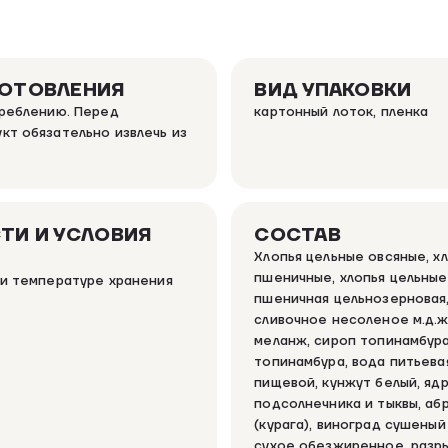
ГОТОВЛЕНИЯ
ВИД УПАКОВКИ
треблению. Перед
картонный лоток, пленка
кт обязательно извлечь из
ТИ И УСЛОВИЯ
СОСТАВ
Хлопья цельные овсяные, х
пшеничные, хлопья цельные
ри температуре хранения
пшеничная цельнозерновая,
сливочное несоленое м.д.ж
меланж, сироп топинамбура
топинамбура, вода питьевая
пищевой, кунжут белый, яд
подсолнечника и тыквы, аб
(курага), виноград сушеный
сухое обезжиренное, разр