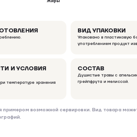
Жиры
ГОТОВЛЕНИЯ
ВИД УПАКОВКИ
треблению.
Упаковано в пластиковую б
употреблением продукт изв
ТИ И УСЛОВИЯ
СОСТАВ
Душистые травы с апельси
грейпфрута и мелиссой.
при температуре хранения
я примером возможной сервировки. Вид товара может
ографий.