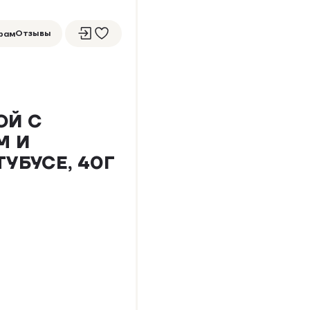
Отзывы
рам
ОЙ С
5
1 ОТЗЫВ
М И
УБУСЕ, 40Г