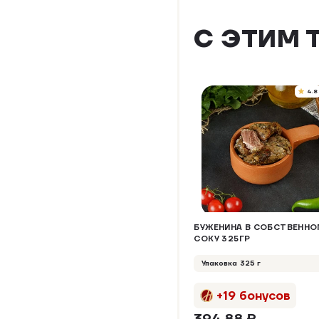
С ЭТИМ 
4.8
БУЖЕНИНА В СОБСТВЕНН
СОКУ 325ГР
Упаковка 325 г
+19 бонусов
394,88 ₽