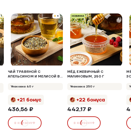
5
НОВИНКА
ЧАЙ ТРАВЯНОЙ С
МЁД ЕЖЕВИЧНЫЙ С
М
АПЕЛЬСИНОМ И МЕЛИСОЙ В
МАЛИНОВЫМ, 250 Г
З
ТУБУСЕ, 40Г
Упаковка 40 г
Упаковка 250 г
+21 бонус
+22 бонуса
436,56 ₽
442,17 ₽
4
В КОРЗИНУ
В КОРЗИНУ