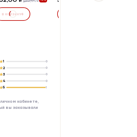
480,00₽
496,6
В КОРЗИНУ
В КОРЗИНУ
В КОР
1
0
2
0
3
0
4
0
5
1
личном кабинете,
рый вы заказывали