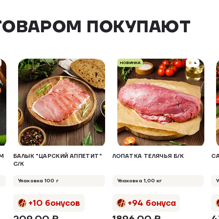
ТОВАРОМ ПОКУПАЮТ
НОВИНКА
4
ОМ
БАЛЫК "ЦАРСКИЙ АППЕТИТ"
ЛОПАТКА ТЕЛЯЧЬЯ Б/К
С
С/К
Упаковка 100 г
Упаковка 1,00 кг
+10 бонусов
+94 бонуса
209,00 ₽
1896,00 ₽
4