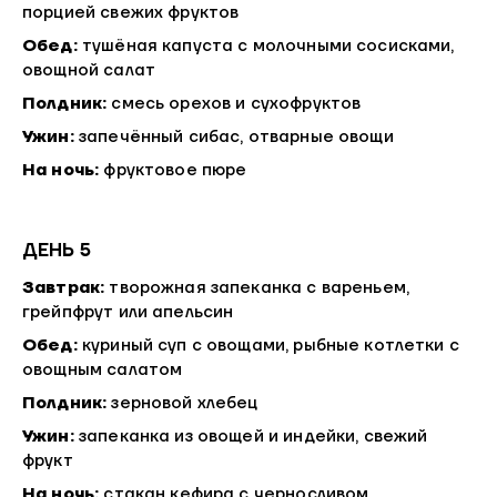
порцией свежих фруктов
Обед:
тушёная капуста с молочными сосисками,
овощной салат
Полдник:
смесь орехов и сухофруктов
Ужин:
запечённый сибас, отварные овощи
На ночь:
фруктовое пюре
ДЕНЬ 5
Завтрак:
творожная запеканка с вареньем,
грейпфрут или апельсин
Обед:
куриный суп с овощами, рыбные котлетки с
овощным салатом
Полдник:
зерновой хлебец
Ужин:
запеканка из овощей и индейки, свежий
фрукт
На ночь:
стакан кефира с черносливом