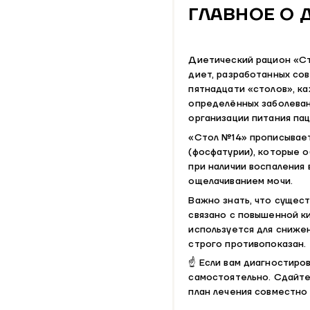
ГЛАВНОЕ О 
Диетический рацион «Ст
диет, разработанных со
пятнадцати «столов», к
определённых заболеван
организации питания пац
«Стол №14» прописывает
(фосфатурии), которые 
при наличии воспаления
ощелачиванием мочи.
Важно знать, что сущест
связано с повышенной к
используется для снижен
строго противопоказан.
☝ Если вам диагностиро
самостоятельно. Сдайте
план лечения совместно 