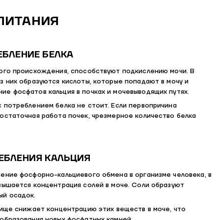
ПИТАНИЯ
БЛЕНИЕ БЕЛКА
ого происхождения, способствуют подкислению мочи. В
з них образуются кислоты, которые попадают в мочу и
е фосфатов кальция в почках и мочевыводящих путях.
 потреблением белка не стоит. Если первопричина
остаточная работа почек, чрезмерное количество белка
ЕБЛЕНИЯ КАЛЬЦИЯ
ение фосфорно-кальциевого обмена в организме человека, в
вышается концентрация солей в моче. Соли образуют
ый осадок.
пище снижает концентрацию этих веществ в моче, что
образования новых фосфатных камней.