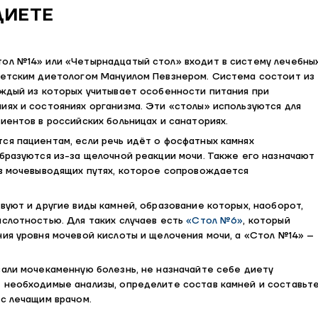
ДИЕТЕ
ол №14» или «Четырнадцатый стол» входит в систему лечебны
ветским диетологом Мануилом Певзнером. Система состоит из
аждый из которых учитывает особенности питания при
иях и состояниях организма. Эти «столы» используются для
иентов в российских больницах и санаториях.
ся пациентам, если речь идёт о фосфатных камнях
образуются из-за щелочной реакции мочи. Также его назначают
 в мочевыводящих путях, которое сопровождается
вуют и другие виды камней, образование которых, наоборот,
ислотностью. Для таких случаев есть
«Стол №6»
, который
ия уровня мочевой кислоты и щелочения мочи, а «Стол №14» –
вали мочекаменную болезнь, не назначайте себе диету
 необходимые анализы, определите состав камней и составьт
с лечащим врачом.