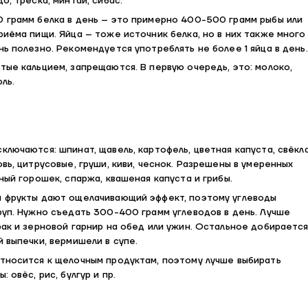
о, треска, минтай, сибас.
0 грамм белка в день – это примерно 400-500 грамм рыбы или
риёма пищи. Яйца – тоже источник белка, но в них также много
нь полезно. Рекомендуется употреблять не более 1 яйца в день.
тые кальцием, запрещаются. В первую очередь, это: молоко,
оль.
ключаются: шпинат, щавель, картофель, цветная капуста, свёкла
овь, цитрусовые, груши, киви, чеснок. Разрешены в умеренных
ёный горошек, спаржа, квашеная капуста и грибы.
и фрукты дают ощелачивающий эффект, поэтому углеводы
руп. Нужно съедать 300-400 грамм углеводов в день. Лучше
рак и зерновой гарнир на обед или ужин. Остальное добираетс
й выпечки, вермишели в супе.
относится к щелочным продуктам, поэтому лучше выбирать
 овёс, рис, булгур и пр.