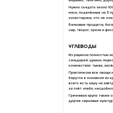
индейка, телятина, дорад
Нужно съедать около 10
мяса, поделённые на 3 п
холестерина, что не оче
Белковые продукты, бога
сыр, творог, орехи и фас
УГЛЕВОДЫ
Из рациона полностью ис
сельдерей, цукини, морк
количествах: тыква, зел
Практически все овощи 
берутся в основном из к
всего есть кашу на завт
за счёт хлеба, несдобно
Гречневая крупа также 
другие зерновые культуры: