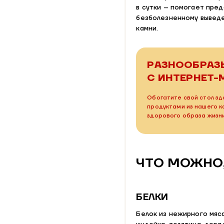
в сутки – помогает пре
безболезненному выведе
камни.
РАЗНООБРАЗ
С ИНТЕРНЕТ-
Обогатите свой стол зд
продуктами из нашего 
здорового образа жизн
ЧТО МОЖНО,
БЕЛКИ
Белок из нежирного мяс