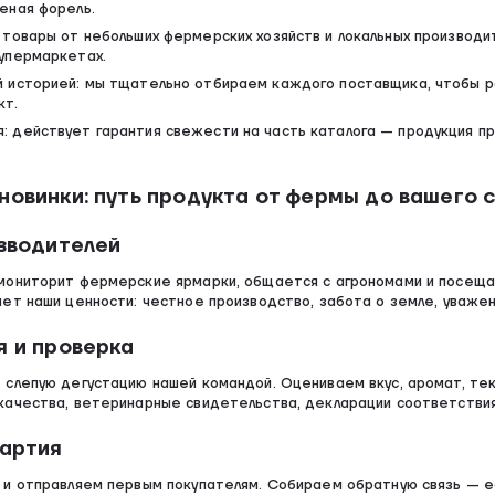
еная форель.
 товары от небольших фермерских хозяйств и локальных производи
упермаркетах.
 историей: мы тщательно отбираем каждого поставщика, чтобы ра
кт.
 действует гарантия свежести на часть каталога — продукция пр
новинки: путь продукта от фермы до вашего 
изводителей
мониторит фермерские ярмарки, общается с агрономами и посеща
ет наши ценности: честное производство, забота о земле, уважен
я и проверка
 слепую дегустацию нашей командой. Оцениваем вкус, аромат, те
качества, ветеринарные свидетельства, декларации соответствия
партия
 и отправляем первым покупателям. Собираем обратную связь — ес