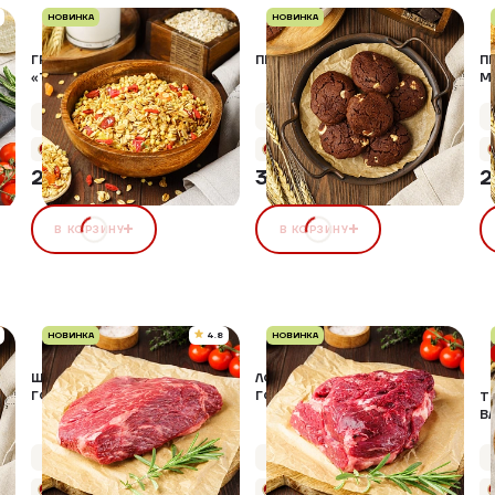
НОВИНКА
НОВИНКА
ГРАНОЛА ДОМАШНЯЯ
ПЕЧЕНЬЕ «ТРИ ШОКОЛАДА»
П
«ТРОПИКАНА»
М
Упаковка 200 г
Упаковка 170 г
+14 бонусов
+15 бонусов
280,00 ₽
319,00 ₽
2
В КОРЗИНУ
В КОРЗИНУ
НОВИНКА
4.8
НОВИНКА
ШЕЯ ИЗ МРАМОРНОЙ
ЛОПАТКА ИЗ МРАМОРНОЙ
ГОВЯДИНЫ Б/К
ГОВЯДИНЫ Б/К
Т
В
»
Упаковка 600 г
Упаковка 600 г
+39 бонусов
+55 бонусов