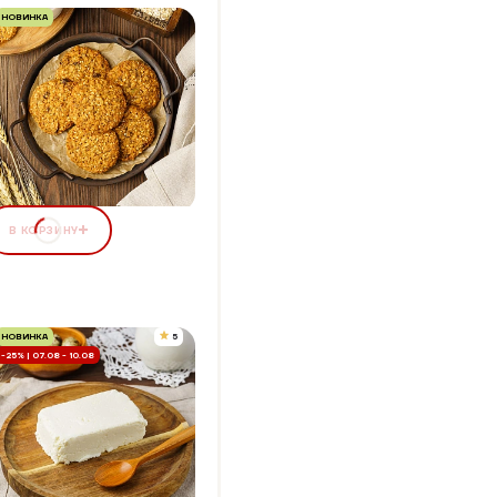
НОВИНКА
ЕЧЕНЬЕ "ОВСЯНОЕ
УЛЬТИЗЛАКОВОЕ"
Упаковка 170 г
+14 бонусов
95,00 ₽
В КОРЗИНУ
НОВИНКА
5
-25% | 07.08 - 10.08
ВОРОЖНАЯ МАССА
АНИЛЬНАЯ
Упаковка 180 г
+6 бонусов