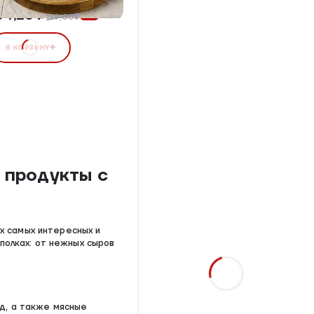
34,25 ₽
25%
179,00₽
В КОРЗИНУ
 продукты с
х самых интересных и
 полках: от нежных сыров
ид, а также мясные