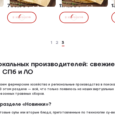
780,00 ₽
1114,00 ₽
1
В КОРЗИНУ
В КОРЗИНУ
1
2
3
окальных производителей: свежие
 СПб и ЛО
ем фермерские хозяйства и региональные производства в поиска
В этом разделе — всё, что только появилось на наших виртуальных
езонных травяных сборов.
 разделе «Новинки»?
товые супы или вторые блюда, приготовленные по технологии су-в