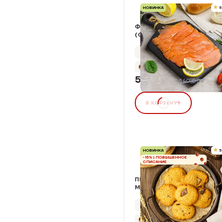
НОВИНКА
5
ФОРЕЛЬ ФИЛЕ ХК В/У
(СЛАЙСЫ)
Упаковка 150 г
+25 бонусов
502,20 ₽
7%
540,00₽
В КОРЗИНУ
НОВИНКА
5
-15% | ПОВЫШЕННОЕ
СПИСАНИЕ
ПЕЧЕНЬЕ «КОКОС С
МОЛОЧНЫМ ШОКОЛАДОМ
Упаковка 170 г
+15 бонусов