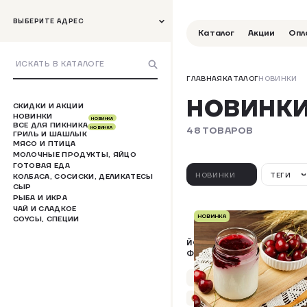
ВЫБЕРИТЕ АДРЕС
Каталог
Акции
Опл
ГЛАВНАЯ
КАТАЛОГ
НОВИНКИ
НОВИНК
СКИДКИ И АКЦИИ
НОВИНКИ
НОВИНКА
ВСЕ ДЛЯ ПИКНИКА
48 ТОВАРОВ
НОВИНКА
ГРИЛЬ И ШАШЛЫК
МЯСО И ПТИЦА
МОЛОЧНЫЕ ПРОДУКТЫ, ЯЙЦО
ГОТОВАЯ ЕДА
НОВИНКИ
ТЕГИ
КОЛБАСА, СОСИСКИ, ДЕЛИКАТЕСЫ
СЫР
РЫБА И ИКРА
ЧАЙ И СЛАДКОЕ
НОВИНКА
СОУСЫ, СПЕЦИИ
ЙОГУРТ ГРЕЧЕСКИЙ С
ФРУКТОВЫМ
НАПОЛНИТЕЛЕМ "ВИШНЯ"
Упаковка 250 г
+10 бонусов