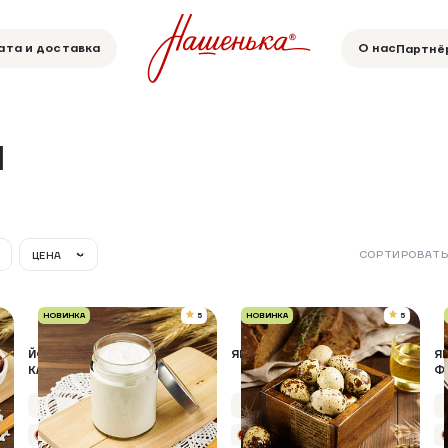
ата и доставка
О нас
Партнё
И
СОРТИРОВАТЬ
ЦЕНА
НОВИНКА
5
НОВИНКА
5
ЙОГУРТ ГРЕЧЕСКИЙ
ЯЙЦО ПЕРЕПЕЛИНОЕ 20 ШТ
Я
КЛАССИЧЕСКИЙ
Ф
Упаковка 250 г
Упаковка 20 шт
+9 бонусов
+14 бонусов