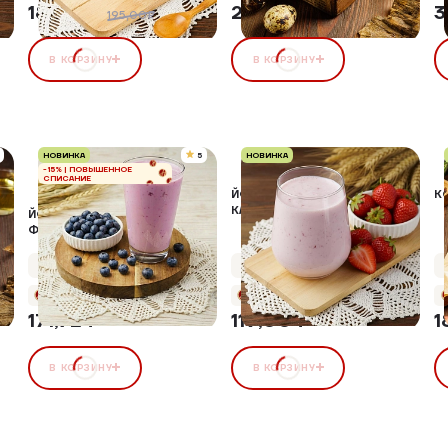
185,25 ₽
299,00 ₽
3
5%
195,00₽
В КОРЗИНУ
В КОРЗИНУ
НОВИНКА
5
НОВИНКА
-15% | ПОВЫШЕННОЕ
СПИСАНИЕ
ЙОГУРТ ПИТЬЕВОЙ
К
КЛУБНИКА, 2,5%
ЙОГУРТ ПИТЬЕВОЙ С
ФРУКТОВЫМ
НАПОЛНИТЕЛЕМ "ЧЕРНИКА"
Упаковка 500 г
Упаковка 300 г
+8 бонусов
+5 бонусов
171,72 ₽
119,00 ₽
1
В КОРЗИНУ
В КОРЗИНУ